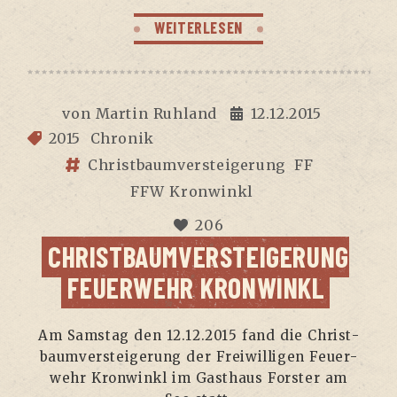
WEITERLESEN
von
Martin Ruhland
12.12.2015
2015
Chronik
Christbaumversteigerung
FF
FFW Kronwinkl
206
CHRISTBAUMVERSTEIGERUNG
FEUERWEHR KRONWINKL
Am Sams­tag den 12.12.2015 fand die Christ­
baum­ver­stei­ge­rung der Frei­wil­li­gen Feu­er­
wehr Kron­winkl im Gast­haus Fors­ter am