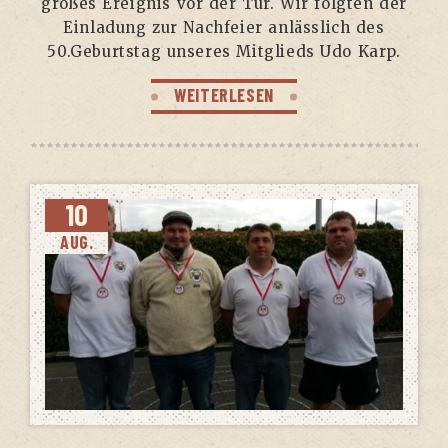
gro­ßes Ereig­nis vor der Tür. Wir folg­ten der
Ein­la­dung zur Nach­fei­er anläss­lich des
50.Geburtstag unse­res Mit­glieds Udo Karp.
WEITERLESEN
10
AUG.