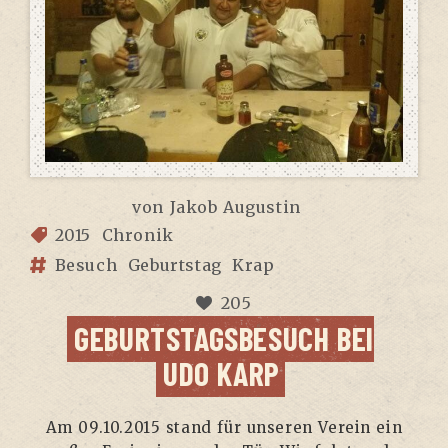
von
Jakob Augustin
2015
Chronik
Besuch
Geburtstag
Krap
205
GEBURTSTAGSBESUCH BEI
UDO KARP
Am 09.10.2015 stand für unse­ren Ver­ein ein