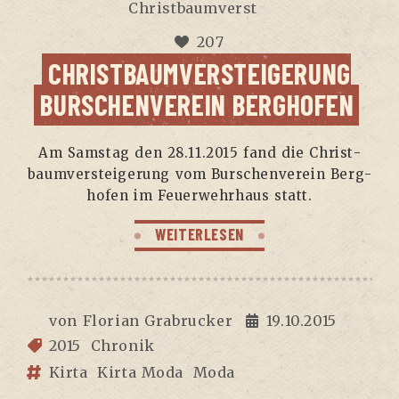
Christbaumverst
207
CHRISTBAUMVERSTEIGERUNG
BURSCHENVEREIN BERGHOFEN
Am Sams­tag den 28.11.2015 fand die Christ­
baum­ver­stei­ge­rung vom Bur­schen­ver­ein Berg­
ho­fen im Feu­er­wehr­haus statt.
WEITERLESEN
von
Florian Grabrucker
19.10.2015
2015
Chronik
Kirta
Kirta Moda
Moda