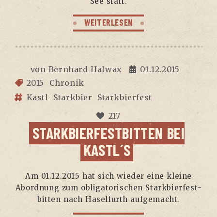
See statt.
WEITERLESEN
von
Bernhard Halwax
01.12.2015
2015
Chronik
Kastl
Starkbier
Starkbierfest
217
STARKBIERFESTBITTEN BEI
KASTL´S
Am 01.12.2015 hat sich wie­der eine klei­ne
Abord­nung zum obli­ga­to­ri­schen Stark­bier­fest­
bit­ten nach Hasel­furth aufgemacht.