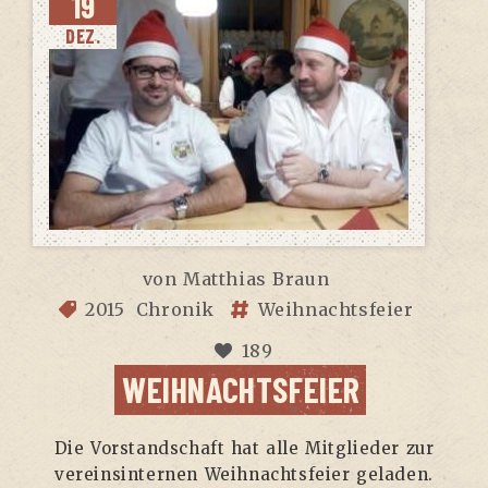
19
DEZ.
von
Matthias Braun
2015
Chronik
Weihnachtsfeier
189
WEIHNACHTSFEIER
Die Vor­stand­schaft hat alle Mit­glie­der zur
ver­eins­in­ter­nen Weih­nachts­fei­er geladen.