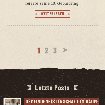
fei­er­te sei­ne 10. Geburtstag.
WEITERLESEN
1
2
3
Letzte Posts
GEMEIN­DE­MEIS­TER­SCHAFT IM BAUM­