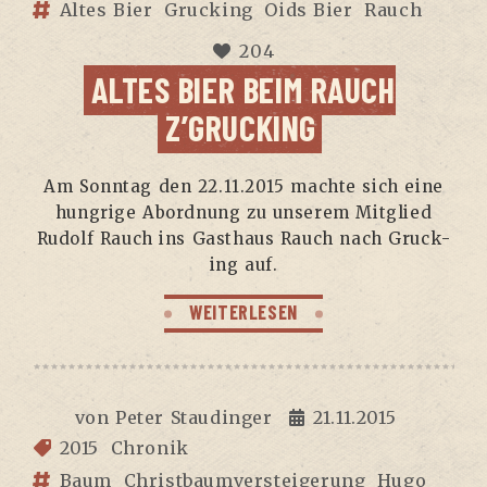
Altes Bier
Grucking
Oids Bier
Rauch
204
ALTES BIER BEIM RAUCH
Z’GRUCKING
Am Sonn­tag den 22.11.2015 mach­te sich eine
hung­ri­ge Abord­nung zu unse­rem Mit­glied
Rudolf Rauch ins Gast­haus Rauch nach Gruck­
ing auf.
WEITERLESEN
von
Peter Staudinger
21.11.2015
2015
Chronik
Baum
Christbaumversteigerung
Hugo