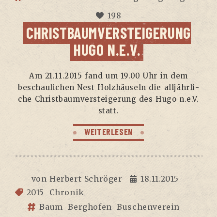
198
CHRISTBAUMVERSTEIGERUNG
HUGO N.E.V.
Am 21.11.2015 fand um 19.00 Uhr in dem
beschau­li­chen Nest Holz­häu­seln die all­jähr­li­
che Christ­baum­ver­stei­ge­rung des Hugo n.e.V.
statt.
WEITERLESEN
von
Herbert Schröger
18.11.2015
2015
Chronik
Baum
Berghofen
Buschenverein