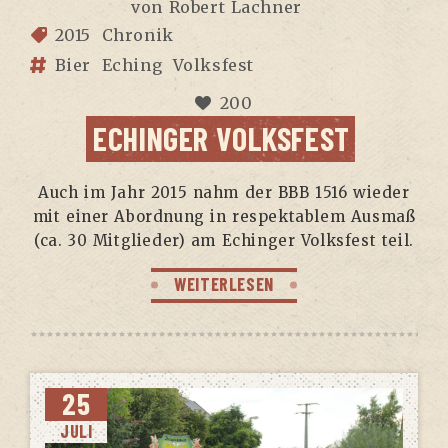
von
Robert Lachner
2015
Chronik
Bier
Eching
Volksfest
200
ECHINGER VOLKSFEST
Auch im Jahr 2015 nahm der BBB 1516 wie­der
mit einer Abord­nung in respek­ta­blem Aus­maß
(ca. 30 Mit­glie­der) am Echin­ger Volks­fest teil.
WEITERLESEN
25
JULI