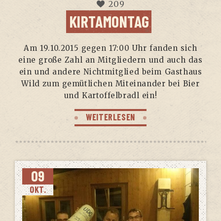
209
KIRTAMONTAG
Am 19.10.2015 gegen 17:00 Uhr fan­den sich
eine gro­ße Zahl an Mit­glie­dern und auch das
ein und ande­re Nicht­mit­glied beim Gast­haus
Wild zum gemüt­li­chen Mit­ein­an­der bei Bier
und Kar­tof­felb­radl ein!
WEITERLESEN
09
OKT.