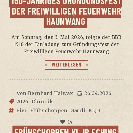
150-JÄH­RI­GES GRÜN­DUNGS­FEST
DER FREI­WIL­LI­GEN FEU­ER­WEHR
HAUNWANG
Am Sonn­tag, den 3. Mai 2026, folg­te der BBB
1516 der Ein­la­dung zum Grün­dungs­fest der
Frei­wil­li­gen Feu­er­wehr Haunwang
WEITERLESEN
von
Bernhard Halwax
26.04.2026
2026
Chronik
Bier
Flühschoppen
Gaudi
KLJB
14
FRÜH­SCHOP­PEN KLJB ECHING