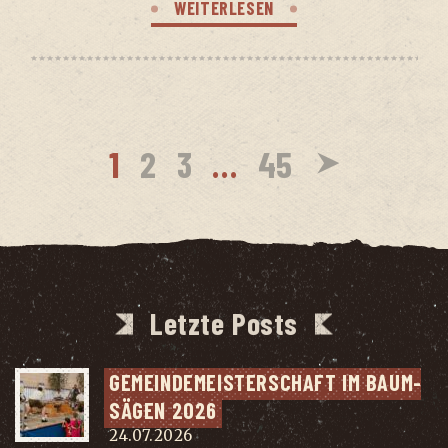
WEITERLESEN
1
2
3
…
45
Letzte Posts
GEMEIN­DE­MEIS­TER­SCHAFT IM BAUM­
SÄ­GEN 2026
24.07.2026