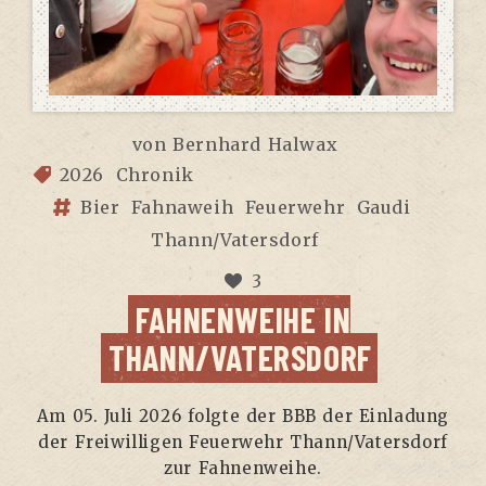
von
Bernhard Halwax
2026
Chronik
Bier
Fahnaweih
Feuerwehr
Gaudi
Thann/Vatersdorf
3
FAH­NEN­WEI­HE IN
THANN/VATERSDORF
Am 05. Juli 2026 folg­te der BBB der Ein­la­dung
der Frei­wil­li­gen Feu­er­wehr Thann/Vatersdorf
zur Fahnenweihe.