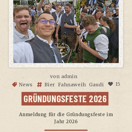
von
admin
15
News
Bier
Fahnaweih
Gaudi
GRÜN­DUNGS­FES­TE 2026
Anmel­dung für die Grün­dungs­fes­te im
Jahr 2026