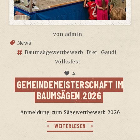
von
admin
News
Baumsägewettbewerb
Bier
Gaudi
Volksfest
4
GEMEIN­DE­MEIS­TER­SCHAFT IM
BAUM­SÄ­GEN 2026
Anmel­dung zum Säge­wett­be­werb 2026
WEITERLESEN