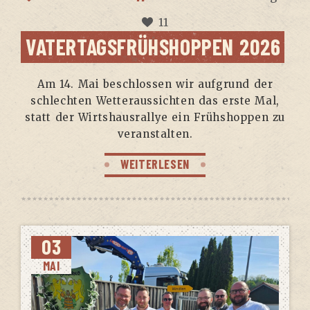
11
VATER­TAGS­FRÜH­SHOP­PEN 2026
Am 14. Mai beschlos­sen wir auf­grund der
schlech­ten Wet­ter­aus­sich­ten das ers­te Mal,
statt der Wirts­haus­ral­lye ein Früh­shop­pen zu
veranstalten.
WEITERLESEN
03
MAI