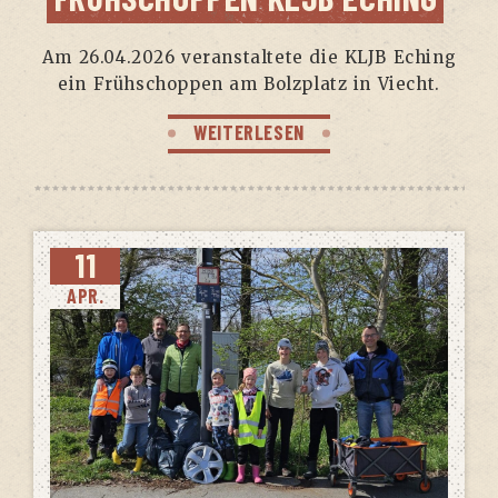
Am 26.04.2026 ver­an­stal­te­te die KLJB Eching
ein Früh­schop­pen am Bolz­platz in Viecht.
WEITERLESEN
11
APR.