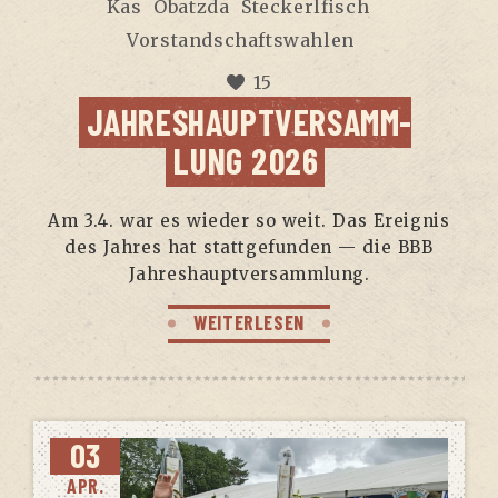
Kas
Obatzda
Steckerlfisch
Vorstandschaftswahlen
15
JAH­RES­HAUPT­VER­SAMM­
LUNG 2026
Am 3.4. war es wie­der so weit. Das Ereig­nis
des Jah­res hat statt­ge­fun­den — die BBB
Jahreshauptversammlung.
WEITERLESEN
03
APR.