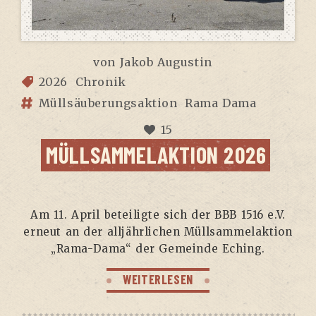
von
Jakob Augustin
2026
Chronik
Müllsäuberungsaktion
Rama Dama
15
MÜLL­SAM­MEL­AK­TI­ON 2026
Am 11. April betei­lig­te sich der BBB 1516 e.V.
erneut an der all­jähr­li­chen Müll­sam­mel­ak­ti­on
„Rama-Dama“ der Gemein­de Eching.
WEITERLESEN