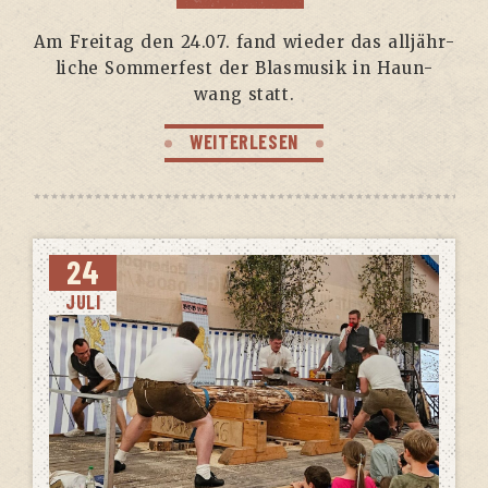
Am Frei­tag den 24.07. fand wie­der das all­jähr­
li­che Som­mer­fest der Blas­mu­sik in Haun­
wang statt.
WEITERLESEN
24
JULI