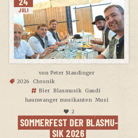
24
JULI
von
Peter Staudinger
2026
Chronik
Bier
Blasmusik
Gaudi
haunwanger musikanten
Musi
2
SOM­MER­FEST DER BLAS­MU­
SIK 2026