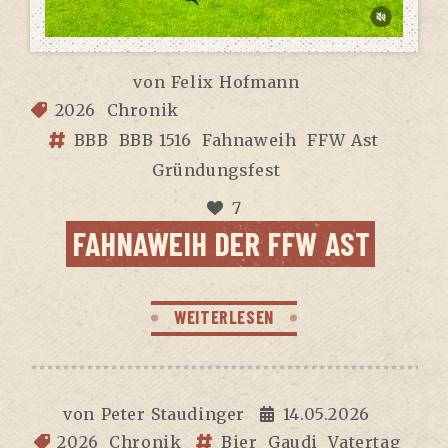
von
Felix Hofmann
2026
Chronik
BBB
BBB 1516
Fahnaweih
FFW Ast
Gründungsfest
7
FAHN­AWEIH DER FFW AST
WEITERLESEN
von
Peter Staudinger
14.05.2026
2026
Chronik
Bier
Gaudi
Vatertag