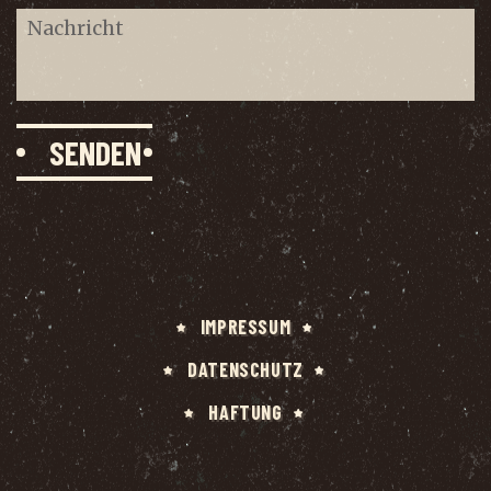
IMPRES­SUM
DATEN­SCHUTZ
HAF­TUNG