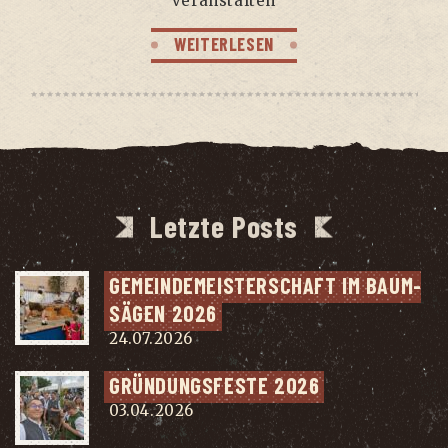
veranstalten
WEITERLESEN
Letzte Posts
GEMEIN­DE­MEIS­TER­SCHAFT IM BAUM­
SÄ­GEN 2026
24.07.2026
GRÜN­DUNGS­FES­TE 2026
03.04.2026