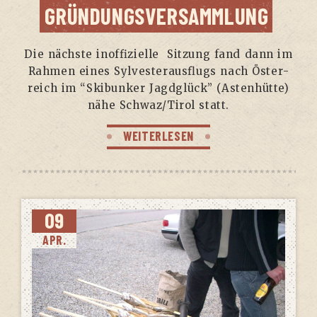
GRÜNDUNGSVERSAMMLUNG
Die nächs­te inof­fi­zi­el­le Sit­zung fand dann im
Rah­men eines Syl­ves­ter­aus­flugs nach Öster­
reich im “Skib­un­ker Jagd­glück” (Asten­hüt­te)
nähe Schwaz/Tirol statt.
WEITERLESEN
09
APR.