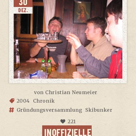
30
DEZ.
von
Christian Neumeier
2004
Chronik
Gründungsversammlung
Skibunker
221
INOF­FI­ZI­EL­LE