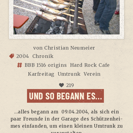
von
Christian Neumeier
2004
Chronik
BBB 1516 origins
Hard Rock Cafe
Karfreitag
Umtrunk
Verein
219
UND SO BEGANN ES…
…alles begann am 09.04.2004, als sich ein
paar Freun­de in der Gara­ge des Schüt­zen­hei­
mes ein­fan­den, um einen klei­nen Umtrunk zu