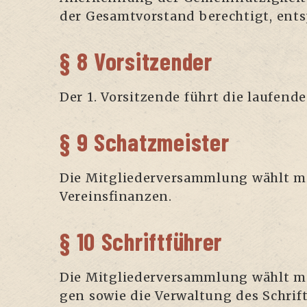
der Gesamt­vor­stand berech­tigt, ent­
§ 8 Vorsitzender
Der 1. Vor­sit­zen­de führt die lau­fen­
§ 9 Schatzmeister
Die Mit­glie­der­ver­samm­lung wählt mi
Vereinsfinanzen.
§ 10 Schriftführer
Die Mit­glie­der­ver­samm­lung wählt min
gen sowie die Ver­wal­tung des Schrif