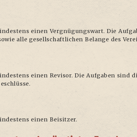
in­des­tens einen Ver­gnü­gungs­wart. Die Auf­ga
 sowie alle gesell­schaft­li­chen Belan­ge des Vere
in­des­tens einen Revi­sor. Die Auf­ga­ben sind
beschlüsse.
in­des­tens einen Beisitzer.