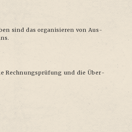
­ben sind das orga­ni­sie­ren von Aus­
ins.
 die Rech­nungs­prü­fung und die Über­