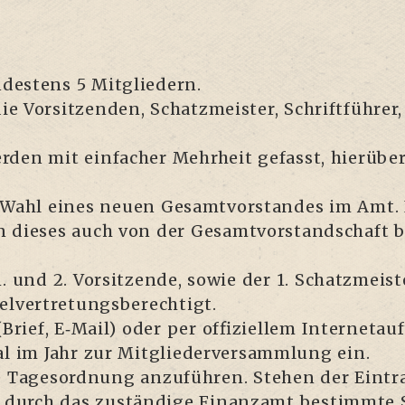
es­tens 5 Mit­glie­dern.
 Vor­sit­zen­den, Schatz­meis­ter, Schrift­füh­rer
den mit ein­fa­cher Mehr­heit gefasst, hier­über we
Wahl eines neu­en Gesamt­vor­stan­des im Amt. Im
n die­ses auch von der Gesamt­vor­stand­schaft 
und 2. Vor­sit­zen­de, sowie der 1. Schatz­meis­ter
­ver­tre­tungs­be­rech­tigt.
rief, E‑Mail) oder per offi­zi­el­lem Inter­net­auf
 im Jahr zur Mit­glie­der­ver­samm­lung ein.
 Tages­ord­nung anzu­füh­ren. Ste­hen der Ein­tra
durch das zustän­di­ge Finanz­amt bestimm­te Sat