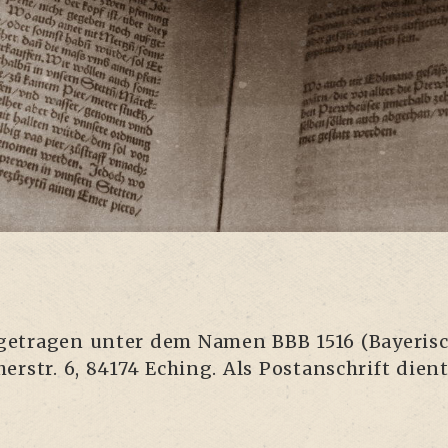
ein­ge­tra­gen unter dem Namen BBB 1516 (Baye­ri­
erstr. 6, 84174 Eching. Als Post­an­schrift dient 