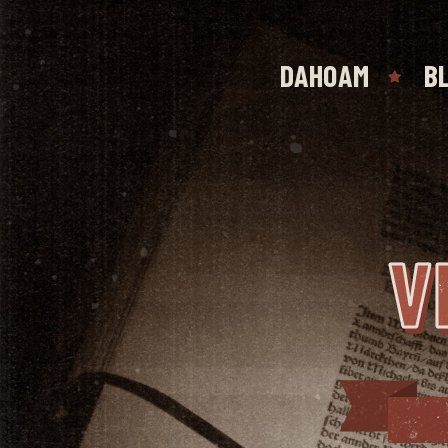
DAHOAM
B
V