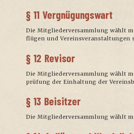
§ 11 Vergnügungswart
Die Mit­glie­der­ver­samm­lung wählt m
flü­gen und Ver­eins­ver­an­stal­tun­gen
§ 12 Revisor
Die Mit­glie­der­ver­samm­lung wählt m
prü­fung der Ein­hal­tung der Vereins
§ 13 Beisitzer
Die Mit­glie­der­ver­samm­lung wählt m