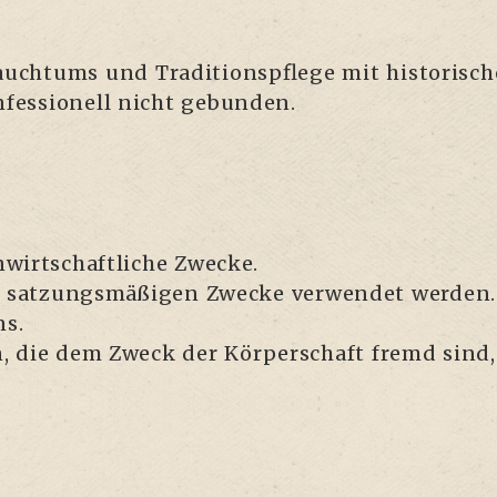
uch­tums und Tra­di­ti­ons­pfle­ge mit his­to­ri­s
n­fes­sio­nell nicht gebunden.
­wirt­schaft­li­che Zwe­cke.
 sat­zungs­mä­ßi­gen Zwe­cke ver­wen­det wer­den. 
ns.
n, die dem Zweck der Kör­per­schaft fremd sind,