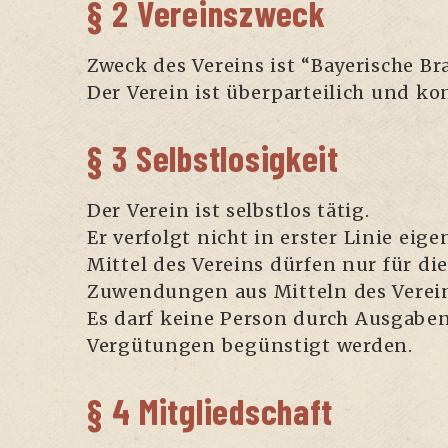
§ 2 Vereinszweck
Zweck des Ver­eins ist “Baye­ri­sche Bra
Der Ver­ein ist über­par­tei­lich und ko
§ 3 Selbstlosigkeit
Der Ver­ein ist selbst­los tätig.
Er ver­folgt nicht in ers­ter Linie eigen
Mit­tel des Ver­eins dür­fen nur für die
Zuwen­dun­gen aus Mit­teln des Ver­ei
Es darf kei­ne Per­son durch Aus­ga­be
Ver­gü­tun­gen begüns­tigt werden.
§ 4 Mitgliedschaft