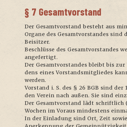
§ 7 Gesamtvorstand
Der Gesamt­vor­stand besteht aus min­d
Orga­ne des Gesamt­vor­stan­des sind die
Bei­sit­zer.
Beschlüs­se des Gesamt­vor­stan­des wer­
ange­fer­tigt.
Der Gesamt­vor­stan­des bleibt bis zur 
dens eines Vor­stands­mit­glie­des kan
wer­den.
Vor­stand i. S. des § 26 BGB sind der 1. 
den Ver­ein nach außen. Sie sind ein­zel
Der Gesamt­vor­stand lädt schrift­lich (B
Wochen im Vor­aus min­des­tens ein­mal
In der Ein­la­dung sind Ort, Zeit sowie
Aner­ken­nung der Gemein­nüt­zig­keit 