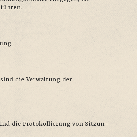
uführen.
tung.
 sind die Ver­wal­tung der
ind die Pro­to­kol­lie­rung von Sit­zun­