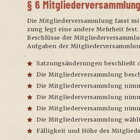
§ 6 Mitgliederversammlun
Die Mit­glie­der­ver­samm­lung fasst mi
zung legt eine ande­re Mehr­heit fest.
Beschlüs­se der Mit­glie­der­ver­samm­lu
Auf­ga­ben der Mitgliederversammlun
Sat­zungs­än­de­run­gen beschließt 
Die Mit­glie­der­ver­samm­lung besc
Die Mit­glie­der­ver­samm­lung nimm
Die Mit­glie­der­ver­samm­lung nimm
Die Mit­glie­der­ver­samm­lung nimm
Die Mit­glie­der­ver­samm­lung wähl
Fäl­lig­keit und Höhe des Mit­glied