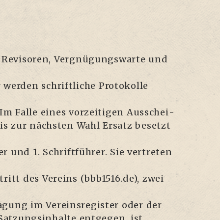
, Revi­so­ren, Ver­gnü­gungs­war­te und
r­den schrift­li­che Pro­to­kol­le
 Fal­le eines vor­zei­ti­gen Aus­schei­
bis zur nächs­ten Wahl Ersatz besetzt
 und 1. Schrift­füh­rer. Sie ver­tre­ten
­tritt des Ver­eins (bbb1516.de), zwei
­gung im Ver­eins­re­gis­ter oder der
­zungs­in­hal­te ent­ge­gen, ist