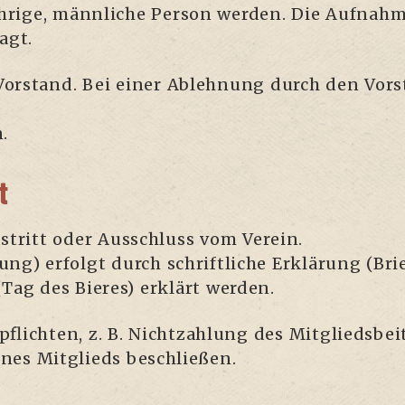
äh­ri­ge, männ­li­che Per­son wer­den. Die Auf­na
ragt.
Vor­stand. Bei einer Ableh­nung durch den Vor­st
n.
t
s­tritt oder Aus­schluss vom Ver­ein.
gung) erfolgt durch schrift­li­che Erklä­rung (Br
Tag des Bie­res) erklärt werden.
pflich­ten, z. B. Nicht­zah­lung des Mit­glieds­be
nes Mit­glieds beschließen.