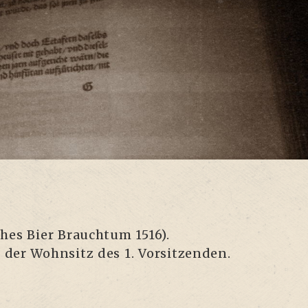
sches Bier Brauch­tum 1516).
der Wohn­sitz des 1. Vor­sit­zen­den.