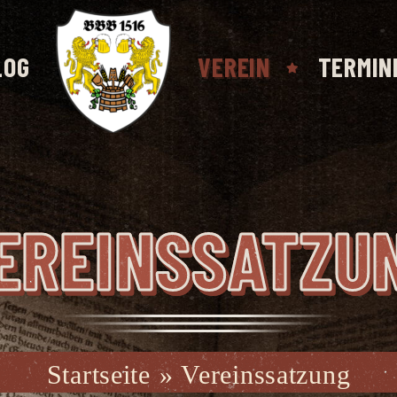
LOG
VEREIN
TERMIN
ER­EINS­SAT­ZU
Startseite
»
Vereinssatzung