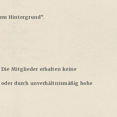
chem Hin­ter­grund“.
Die Mit­glie­der erhal­ten kei­ne
 oder durch unver­hält­nis­mä­ßig hohe