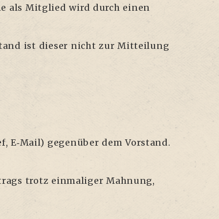
h­me als Mit­glied wird durch einen
and ist die­ser nicht zur Mit­tei­lung
ief, E‑Mail) gegen­über dem Vor­stand.
i­trags trotz ein­ma­li­ger Mah­nung,