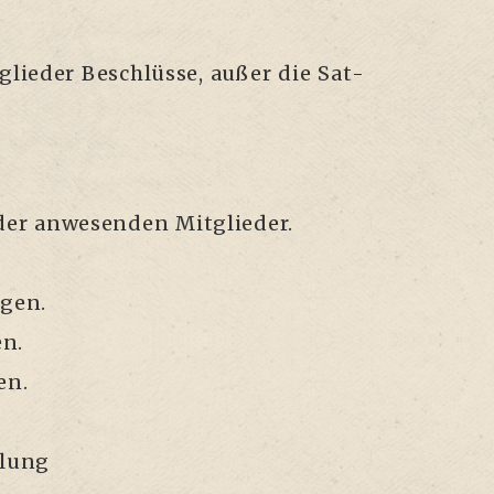
glie­der Beschlüs­se, außer die Sat­
 der anwe­sen­den Mitglieder.
egen.
en.
en.
mlung