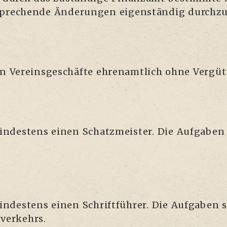
spre­chen­de Ände­run­gen eigen­stän­dig durchz
den Ver­eins­ge­schäf­te ehren­amt­lich ohne Vergü
n­des­tens einen Schatz­meis­ter. Die Auf­ga­ben
­des­tens einen Schrift­füh­rer. Die Auf­ga­ben s
tverkehrs.