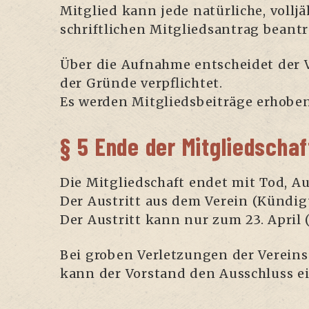
Mit­glied kann jede natür­li­che, voll­j
schrift­li­chen Mit­glieds­an­trag beant
Über die Auf­nah­me ent­schei­det der 
der Grün­de ver­pflich­tet.
Es wer­den Mit­glieds­bei­trä­ge erhobe
§ 5 Ende der Mitgliedschaf
Die Mit­glied­schaft endet mit Tod, Au
Der Aus­tritt aus dem Ver­ein (Kün­di­
Der Aus­tritt kann nur zum 23. April (
Bei gro­ben Ver­let­zun­gen der Ver­eins­
kann der Vor­stand den Aus­schluss ei