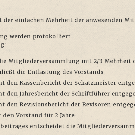
g
t der ein­fa­chen Mehr­heit der anwe­sen­den Mit­
ng wer­den pro­to­kol­liert.
g:
die Mit­glie­der­ver­samm­lung mit 2/3 Mehr­heit
hließt die Ent­las­tung des Vorstands.
t den Kas­sen­be­richt der Schatz­meis­ter entg
t den Jah­res­be­richt der Schrift­füh­rer entgeg
t den Revi­si­ons­be­richt der Revi­so­ren entgeg
t den Vor­stand für 2 Jahre
s­bei­tra­ges ent­schei­det die Mitgliederversam