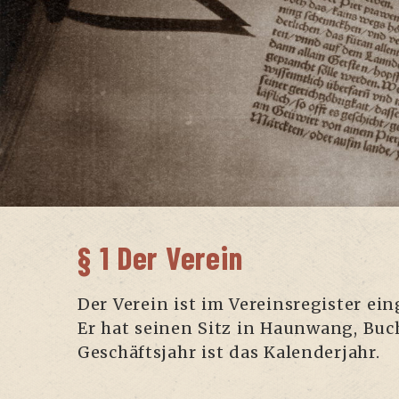
§ 1 Der Verein
Der Ver­ein ist im Ver­eins­re­gis­ter 
Er hat sei­nen Sitz in Haun­wang, Buch­
Geschäfts­jahr ist das Kalenderjahr.