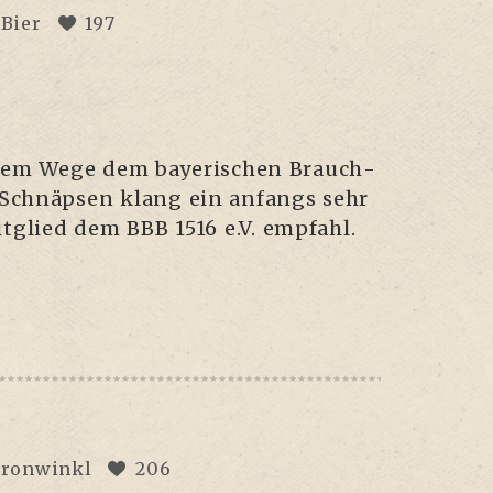
 Bier
197
e­sem Wege dem baye­ri­schen Brauch­
d Schnäp­sen klang ein anfangs sehr
t­glied dem BBB 1516 e.V. empfahl.
ronwinkl
206