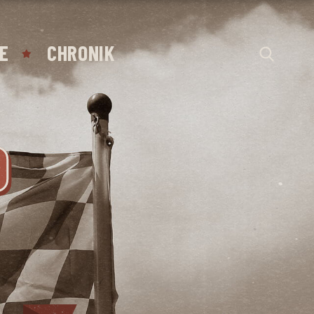
E
CHRONIK
D