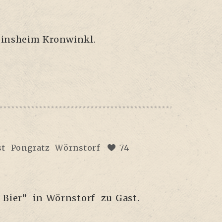
eins­heim Kronwinkl.
st
Pongratz
Wörnstorf
74
n Bier” in Wörnstorf zu Gast.