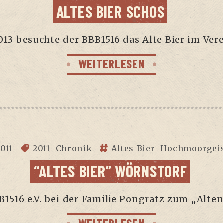
ALTES BIER SCHOS
13 besuch­te der BBB1516 das Alte Bier im Ver­
WEITERLESEN
2011
2011
Chronik
Altes Bier
Hochmoorgei
“ALTES BIER” WÖRNSTORF
1516 e.V. bei der Fami­lie Pon­gratz zum „Alte
WEITERLESEN