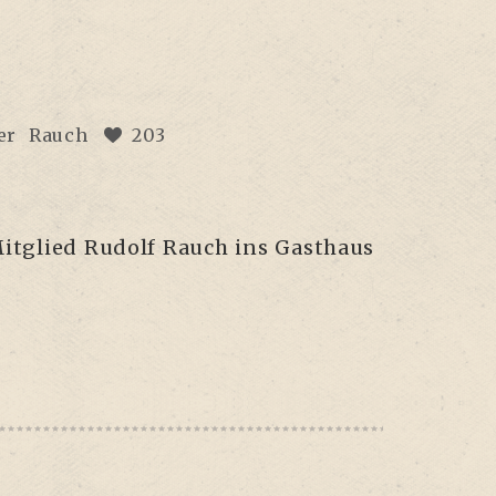
er
Rauch
203
it­glied Rudolf Rauch ins Gast­haus