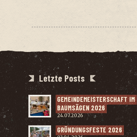
Letzte Posts
GEMEIN­DE­MEIS­TER­SCHAFT IM 
BAUM­SÄ­GEN 2026
24.07.2026
GRÜN­DUNGS­FES­TE 2026