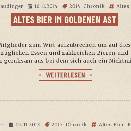
taudinger
16.11.2014
2014
Chronik
Altes
ALTES BIER IM GOL­DE­NEN AST
Mit­glie­der zum Wirt auf­zu­bre­chen um auf di
­züg­li­chen Essen und zahl­rei­chen Bie­ren un
 geruh­sam aus bei dem sich auch ein Nicht­mi
WEITERLESEN
er
02.11.2013
2013
Chronik
Altes Bier
K