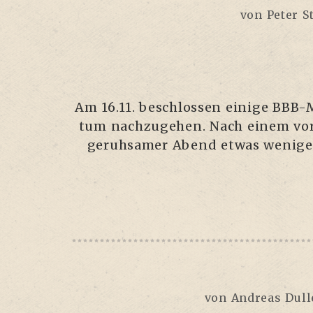
von
Peter S
Am 16.11. beschlos­sen eini­ge BBB-
tum nach­zu­ge­hen. Nach einem vor
geruh­sa­mer Abend etwas weni­ger
von
Andreas Dull