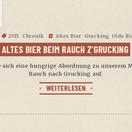
2015
Chronik
Altes Bier
Grucking
Oids Bi
ALTES BIER BEIM RAUCH Z’GRUCKING
 sich eine hung­ri­ge Abord­nung zu unse­rem M
Rauch nach Gruck­ing auf.
WEITERLESEN