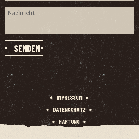
IMPRES­SUM
DATEN­SCHUTZ
HAF­TUNG