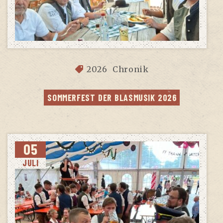
2026
Chronik
SOM­MER­FEST DER BLAS­MU­SIK 2026
05
JULI