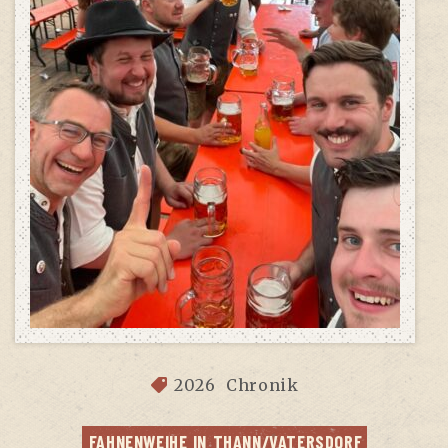
2026
Chronik
FAH­NEN­WEI­HE IN THANN/VATERSDORF