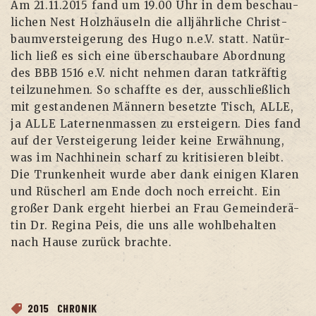
Am 21.11.2015 fand um 19.00 Uhr in dem beschau­
li­chen Nest Holz­häu­seln die all­jähr­li­che Christ­
baum­ver­stei­ge­rung des Hugo n.e.V. statt. Natür­
lich ließ es sich eine über­schau­ba­re Abord­nung
des BBB 1516 e.V. nicht neh­men dar­an tat­kräf­tig
teil­zu­neh­men. So schaff­te es der, aus­schließ­lich
mit gestan­de­nen Män­nern besetz­te Tisch, ALLE,
ja ALLE Later­nen­mas­sen zu erstei­gern. Dies fand
auf der Ver­stei­ge­rung lei­der kei­ne Erwäh­nung,
was im Nach­hin­ein scharf zu kri­ti­sie­ren bleibt.
Die Trun­ken­heit wur­de aber dank eini­gen Kla­ren
und Rüscherl am Ende doch noch erreicht. Ein
gro­ßer Dank ergeht hier­bei an Frau Gemein­de­rä­
tin Dr. Regi­na Peis, die uns alle wohl­be­hal­ten
nach Hau­se zurück brachte.
2015
CHRONIK