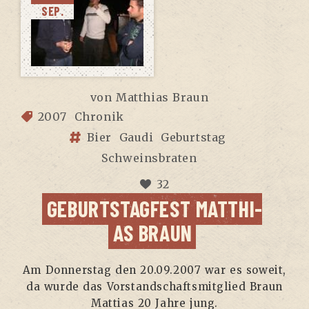
SEP.
von
Matthias Braun
2007
Chronik
Bier
Gaudi
Geburtstag
Schweinsbraten
32
GEBURTS­TAG­FEST MAT­THI­
AS BRAUN
Am Don­ners­tag den 20.09.2007 war es soweit,
da wur­de das Vor­stand­schafts­mit­glied Braun
Mat­ti­as 20 Jah­re jung.