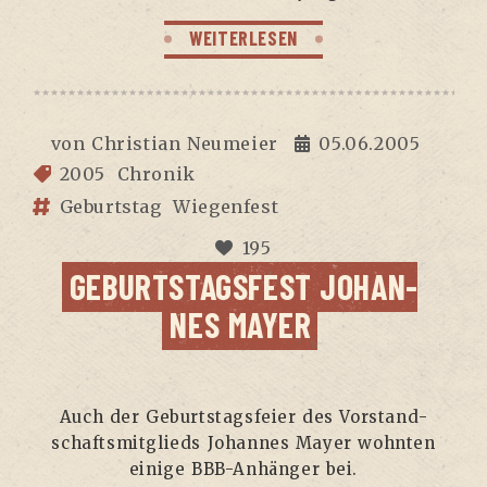
WEITERLESEN
von
Christian Neumeier
05.06.2005
2005
Chronik
Geburtstag
Wiegenfest
195
GEBURTS­TAGS­FEST JOHAN­
NES MAYER
Auch der Geburts­tags­fei­er des Vor­stand­
schafts­mit­glieds Johan­nes May­er wohn­ten
eini­ge BBB-Anhän­ger bei.