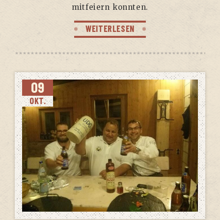
mit­fei­ern konnten.
WEITERLESEN
09
OKT.