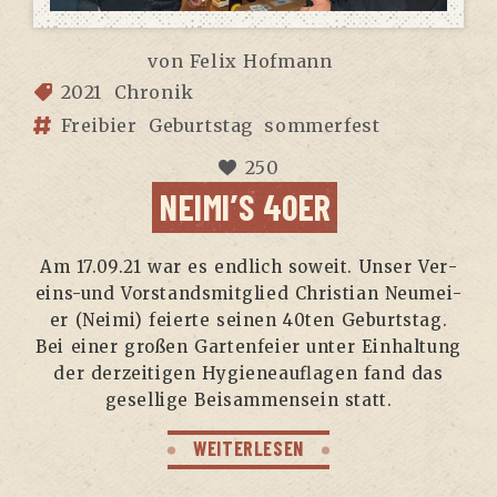
von
Felix Hofmann
2021
Chronik
Freibier
Geburtstag
sommerfest
250
NEIMI’S 40ER
Am 17.09.21 war es end­lich soweit. Unser Ver­
eins-und Vor­stands­mit­glied Chris­ti­an Neu­mei­
er (Nei­mi) fei­er­te sei­nen 40ten Geburts­tag.
Bei einer gro­ßen Gar­ten­fei­er unter Ein­hal­tung
der der­zei­ti­gen Hygie­ne­auf­la­gen fand das
gesel­li­ge Bei­sam­men­sein statt.
WEITERLESEN