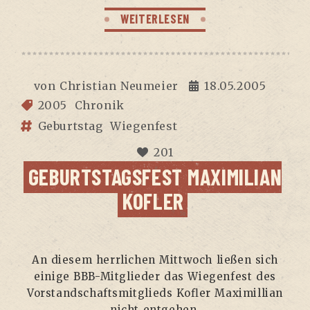
WEITERLESEN
von
Christian Neumeier
18.05.2005
2005
Chronik
Geburtstag
Wiegenfest
201
GEBURTS­TAGS­FEST MAXI­MI­LI­AN
KOFLER
An die­sem herr­li­chen Mitt­woch lie­ßen sich
eini­ge BBB-Mit­glie­der das Wie­gen­fest des
Vor­stand­schafts­mit­glieds Kof­ler Maxi­mil­li­an
nicht entgehen.