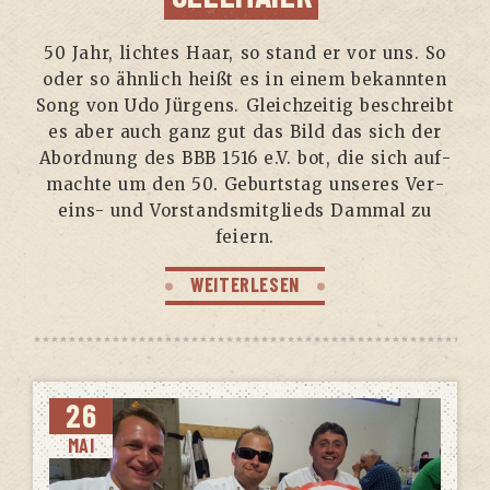
50 Jahr, lich­tes Haar, so stand er vor uns. So
oder so ähn­lich heißt es in einem bekann­ten
Song von Udo Jür­gens. Gleich­zei­tig beschreibt
es aber auch ganz gut das Bild das sich der
Abord­nung des BBB 1516 e.V. bot, die sich auf­
mach­te um den 50. Geburts­tag unse­res Ver­
eins- und Vor­stands­mit­glieds Dammal zu
feiern.
WEITERLESEN
26
MAI