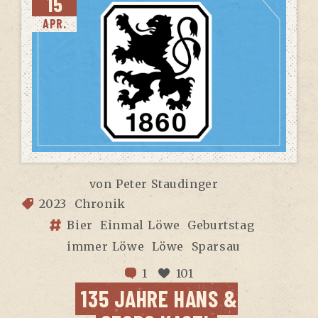
15
APR.
von
Peter Staudinger
2023
Chronik
Bier
Einmal Löwe
Geburtstag
immer Löwe
Löwe
Sparsau
1
101
135 JAH­RE HANS &