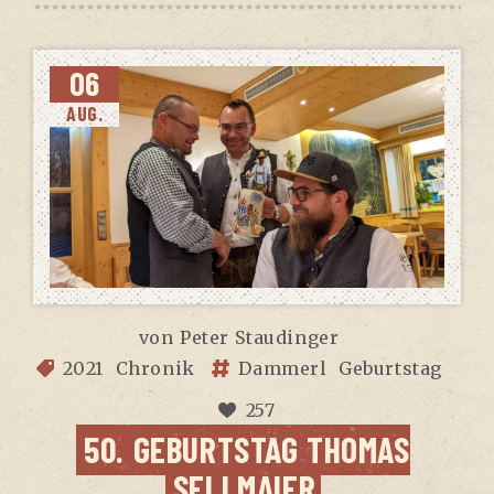
06
AUG.
von
Peter Staudinger
2021
Chronik
Dammerl
Geburtstag
257
50. GEBURTS­TAG THO­MAS
SELLMAIER