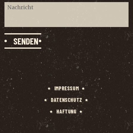
IMPRES­SUM
DATEN­SCHUTZ
HAF­TUNG