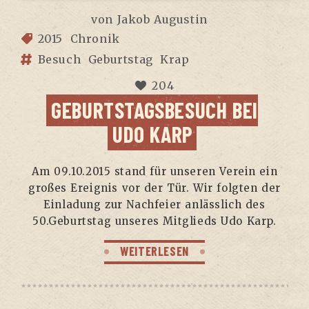
von
Jakob Augustin
2015
Chronik
Besuch
Geburtstag
Krap
204
GEBURTSTAGSBESUCH BEI
UDO KARP
Am 09.10.2015 stand für unse­ren Ver­ein ein
gro­ßes Ereig­nis vor der Tür. Wir folg­ten der
Ein­la­dung zur Nach­fei­er anläss­lich des
50.Geburtstag unse­res Mit­glieds Udo Karp.
WEITERLESEN