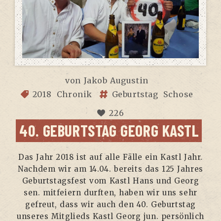
von
Jakob Augustin
2018
Chronik
Geburtstag
Schose
226
40. GEBURTS­TAG GEORG KASTL
Das Jahr 2018 ist auf alle Fäl­le ein Kastl Jahr.
Nach­dem wir am 14.04. bereits das 125 Jah­res
Geburts­tags­fest vom Kastl Hans und Georg
sen. mit­fei­ern durf­ten, haben wir uns sehr
gefreut, dass wir auch den 40. Geburts­tag
unse­res Mit­glieds Kastl Georg jun. per­sön­lich