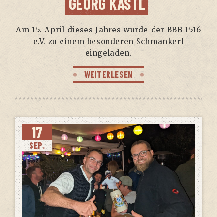
GEORG KASTL
Am 15. April die­ses Jah­res wur­de der BBB 1516
e.V. zu einem beson­de­ren Schman­kerl
eingeladen.
WEITERLESEN
17
SEP.