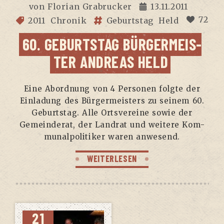
von
Florian Grabrucker
13.11.2011
72
2011
Chronik
Geburtstag
Held
60. GEBURTS­TAG BÜR­GER­MEIS­
TER ANDRE­AS HELD
Eine Abord­nung von 4 Per­so­nen folg­te der
Ein­la­dung des Bür­ger­meis­ters zu sei­nem 60.
Geburts­tag. Alle Orts­ver­ei­ne sowie der
Gemein­de­rat, der Land­rat und wei­te­re Kom­
mu­nal­po­li­ti­ker waren anwesend.
WEITERLESEN
21