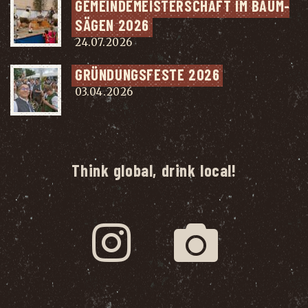
GEMEIN­DE­MEIS­TER­SCHAFT IM BAUM­
SÄ­GEN 2026
24.07.2026
GRÜN­DUNGS­FES­TE 2026
03.04.2026
Think global, drink local!