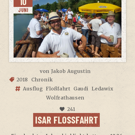
10
JUNI
von
Jakob Augustin
2018
Chronik
Ausflug
Floßfahrt
Gaudi
Ledawix
Wolfrathausen
241
ISAR FLOSS­FAHRT