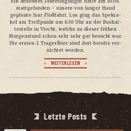
Ein abso­lu­tes Jah­res­high­light hat­te am 10.06.
statt­ge­fun­den – unse­re von lan­ger Hand
geplan­te Isar Floß­fahrt. Los ging das Spek­ta­
kel am Treff­punkt um 6:30 Uhr an der Bus­hal­
te­stel­le in Viecht, wel­che zu die­ser frü­hen
Mor­gen­stund schon sehr sehr gut besucht war.
Die ers­ten 2 Tra­gerl­bier sind dort bereits ver­
nich­tet worden.
WEITERLESEN
Letzte Posts