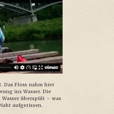
rt. Das Floss nahm hier
wung ins Was­ser. Die
m Was­ser über­spült – was
 Naht aufgerissen.