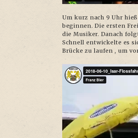
Um kurz nach 9 Uhr hieß e
begin­nen. Die ers­ten Frei
die Musi­ker. Danach folg­t
Schnell ent­wi­ckel­te es
Brü­cke zu lau­fen , um v