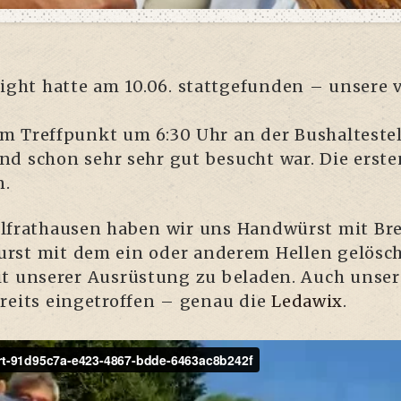
h­light hat­te am 10.06. statt­ge­fun­den – unse­
m Treff­punkt um 6:30 Uhr an der Bus­hal­te­stel­
und schon sehr sehr gut besucht war. Die ers­ten
n.
lfrat­hau­sen haben wir uns Hand­würst mit Bre
urst mit dem ein oder ande­rem Hel­len gelösc
t unse­rer Aus­rüs­tung zu bela­den. Auch unse­re
reits ein­ge­trof­fen – genau die
Leda­wix
.