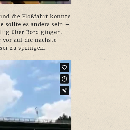
und die Floß­fahrt konn­te
ie soll­te es anders sein –
l­lig über Bord gin­gen.
 vor auf die nächs­te
­ser zu springen.