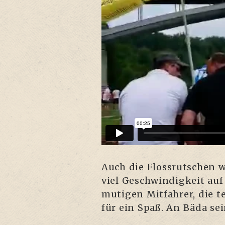
Auch die Floss­rut­schen 
viel Geschwin­dig­keit au
muti­gen Mit­fah­rer, die 
für ein Spaß. An Bäda sei­