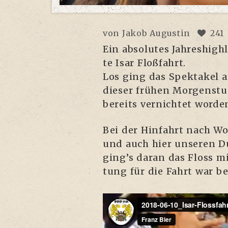
von
Jakob Augustin
241
Ein abso­lu­tes Jah­res­hig
te Isar Floßfahrt.
Los ging das Spek­ta­kel a
die­ser frü­hen Mor­gen­st
bereits ver­nich­tet worde
Bei der Hin­fahrt nach Wo
und auch hier unse­ren D
ging’s dar­an das Floss mi
tung für die Fahrt war be