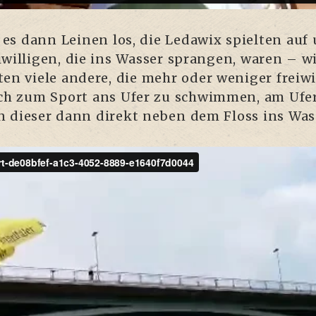
s dann Lei­nen los, die Leda­wix spiel­ten auf 
­wil­li­gen, die ins Was­ser spran­gen, waren – w
en vie­le ande­re, die mehr oder weni­ger frei­wi
 sich zum Sport ans Ufer zu schwim­men, am Ufer
on die­ser dann direkt neben dem Floss ins Was