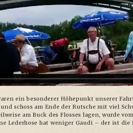
waren ein beson­de­rer Höhe­punkt unse­rer Fah
f und schoss am Ende der Rut­sche mit viel Sch
teil­wei­se am Buck des Flos­ses lagen, wur­de vo
ne Leder­ho­se hat weni­ger Gau­di – der ist die