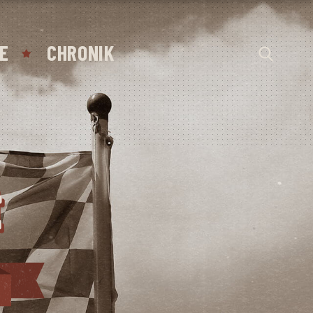
E
CHRONIK
t