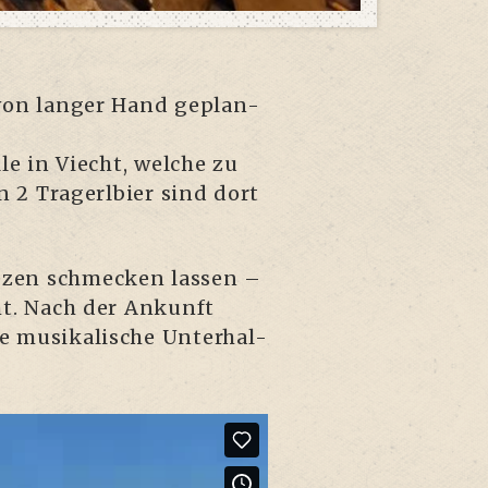
re von lan­ger Hand geplan­
le in Viecht, wel­che zu
 2 Tra­gerl­bier sind dort
­zen schme­cken las­sen –
ht. Nach der Ankunft
 musi­ka­li­sche Unter­hal­