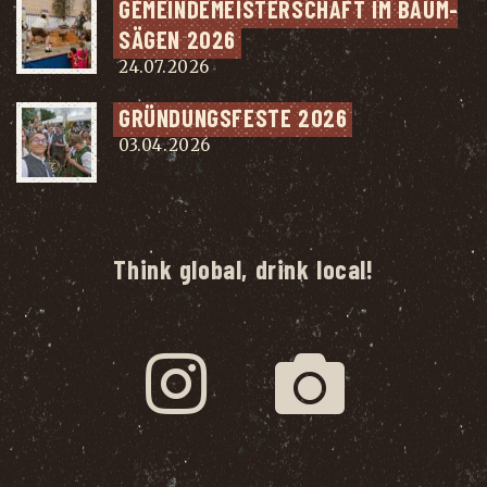
GEMEIN­DE­MEIS­TER­SCHAFT IM BAUM­
SÄ­GEN 2026
24.07.2026
GRÜN­DUNGS­FES­TE 2026
03.04.2026
Think global, drink local!