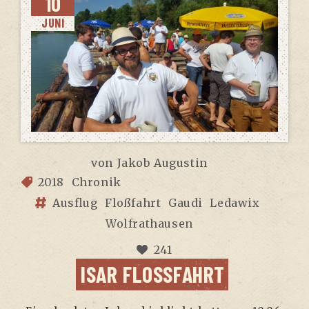
10
JUNI
von
Jakob Augustin
2018
Chronik
Ausflug
Floßfahrt
Gaudi
Ledawix
Wolfrathausen
241
ISAR FLOSS­FAHRT