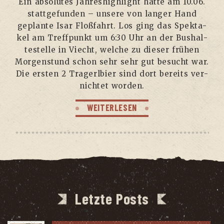
Ein abso­lu­tes Jah­res­high­light hat­te am 10.06.
statt­ge­fun­den – unse­re von lan­ger Hand
geplan­te Isar Floß­fahrt. Los ging das Spek­ta­
kel am Treff­punkt um 6:30 Uhr an der Bus­hal­
te­stel­le in Viecht, wel­che zu die­ser frü­hen
Mor­gen­stund schon sehr sehr gut besucht war.
Die ers­ten 2 Tra­gerl­bier sind dort bereits ver­
nich­tet worden.
WEITERLESEN
Letzte Posts