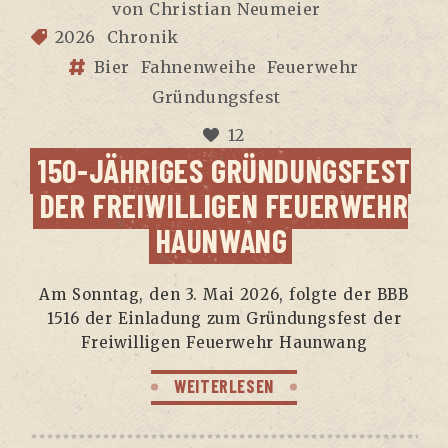
von
Christian Neumeier
2026
Chronik
Bier
Fahnenweihe
Feuerwehr
Gründungsfest
12
150-JÄH­RI­GES GRÜN­DUNGS­FEST
DER FREI­WIL­LI­GEN FEU­ER­WEHR
HAUNWANG
Am Sonn­tag, den 3. Mai 2026, folg­te der BBB
1516 der Ein­la­dung zum Grün­dungs­fest der
Frei­wil­li­gen Feu­er­wehr Haunwang
WEITERLESEN