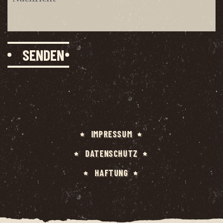
IMPRES­SUM
DATEN­SCHUTZ
HAF­TUNG