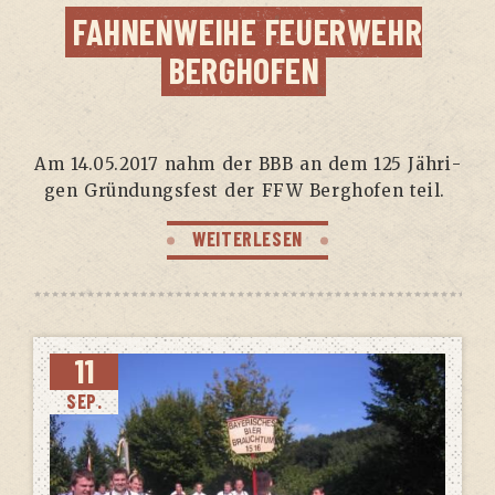
FAH­NEN­WEI­HE FEU­ER­WEHR
BERGHOFEN
Am 14.05.2017 nahm der BBB an dem 125 Jäh­ri­
gen Grün­dungs­fest der FFW Berg­ho­fen teil.
WEITERLESEN
11
SEP.