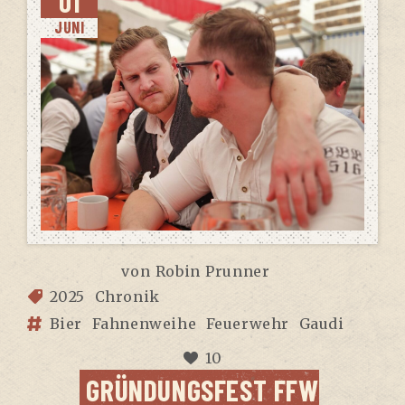
01
JUNI
von
Robin Prunner
2025
Chronik
Bier
Fahnenweihe
Feuerwehr
Gaudi
10
GRÜN­DUNGS­FEST FFW