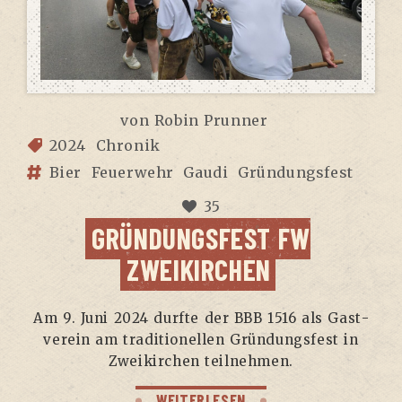
von
Robin Prunner
2024
Chronik
Bier
Feuerwehr
Gaudi
Gründungsfest
35
GRÜN­DUNGS­FEST FW
ZWEIKIRCHEN
Am 9. Juni 2024 durf­te der BBB 1516 als Gast­
ver­ein am tra­di­tio­nel­len Grün­dungs­fest in
Zwei­kir­chen teilnehmen.
WEITERLESEN