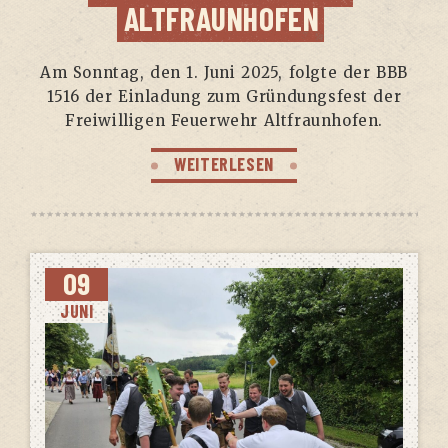
ALTFRAUNHOFEN
Am Sonn­tag, den 1. Juni 2025, folg­te der BBB
1516 der Ein­la­dung zum Grün­dungs­fest der
Frei­wil­li­gen Feu­er­wehr Altfraunhofen.
WEITERLESEN
09
JUNI