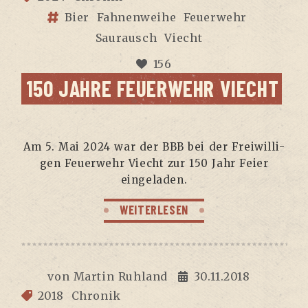
Bier
Fahnenweihe
Feuerwehr
Saurausch
Viecht
156
150 JAH­RE FEU­ER­WEHR VIECHT
Am 5. Mai 2024 war der BBB bei der Frei­wil­li­
gen Feu­er­wehr Viecht zur 150 Jahr Fei­er
eingeladen.
WEITERLESEN
von
Martin Ruhland
30.11.2018
2018
Chronik