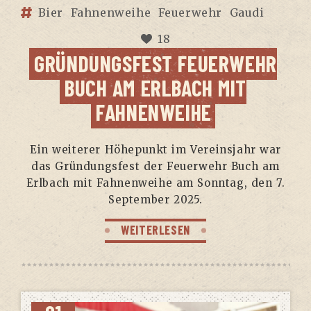
Bier
Fahnenweihe
Feuerwehr
Gaudi
18
GRÜN­DUNGS­FEST FEU­ER­WEHR
BUCH AM ERL­BACH MIT
FAHNENWEIHE
Ein wei­te­rer Höhe­punkt im Ver­eins­jahr war
das Grün­dungs­fest der Feu­er­wehr Buch am
Erl­bach mit Fah­nen­wei­he am Sonn­tag, den 7.
Sep­tem­ber 2025.
WEITERLESEN