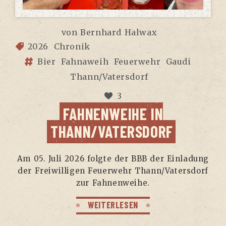
von
Bernhard Halwax
2026
Chronik
Bier
Fahnaweih
Feuerwehr
Gaudi
Thann/Vatersdorf
3
FAH­NEN­WEI­HE IN
THANN/VATERSDORF
Am 05. Juli 2026 folg­te der BBB der Ein­la­dung
der Frei­wil­li­gen Feu­er­wehr Thann/Vatersdorf
zur Fahnenweihe.
WEITERLESEN