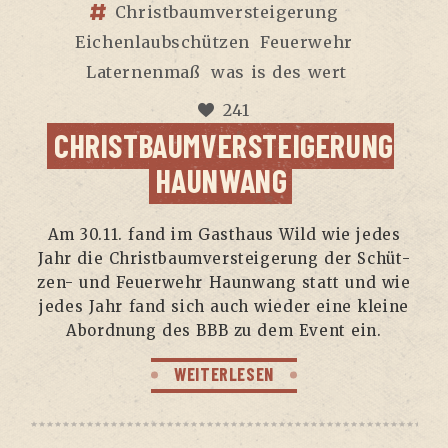
Christbaumversteigerung
Eichenlaubschützen
Feuerwehr
Laternenmaß
was is des wert
241
CHRIST­BAUM­VER­STEI­GE­RUNG
HAUNWANG
Am 30.11. fand im Gast­haus Wild wie jedes
Jahr die Christ­baum­ver­stei­ge­rung der Schüt­
zen- und Feu­er­wehr Haun­wang statt und wie
jedes Jahr fand sich auch wie­der eine klei­ne
Abord­nung des BBB zu dem Event ein.
WEITERLESEN