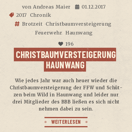
von
Andreas Maier
01.12.2017
2017
Chronik
Brotzeit
Christbaumversteigerung
Feuerwehr
Haunwang
196
CHRIST­BAUM­VER­STEI­GE­RUNG
HAUNWANG
Wie jedes Jahr war auch heu­er wie­der die
Christ­baum­ver­stei­ge­rung der FFW und Schüt­
zen beim Wild in Haun­wang und lei­der nur
drei Mit­glie­der des BBB lie­ßen es sich nicht
neh­men dabei zu sein.
WEITERLESEN