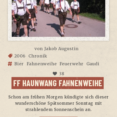
von
Jakob Augustin
2006
Chronik
Bier
Fahnenweihe
Feuerwehr
Gaudi
38
FF HAUN­WANG FAHNENWEIHE
Schon am frü­hen Mor­gen kün­dig­te sich die­ser
wun­der­schö­ne Spät­som­mer Sonn­tag mit
strah­len­dem Son­nen­schein an.