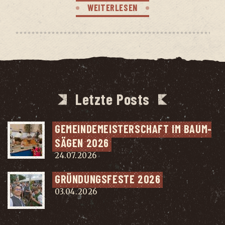
WEITERLESEN
Letzte Posts
GEMEIN­DE­MEIS­TER­SCHAFT IM BAUM­
SÄ­GEN 2026
24.07.2026
GRÜN­DUNGS­FES­TE 2026
03.04.2026