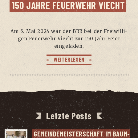
150 JAH­RE FEU­ER­WEHR VIECHT
Am 5. Mai 2024 war der BBB bei der Frei­wil­li­
gen Feu­er­wehr Viecht zur 150 Jahr Fei­er
eingeladen.
WEITERLESEN
Letzte Posts
GEMEIN­DE­MEIS­TER­SCHAFT IM BAUM­