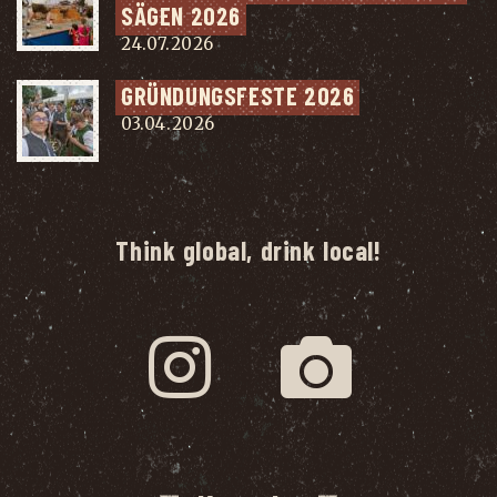
SÄ­GEN 2026
24.07.2026
GRÜN­DUNGS­FES­TE 2026
03.04.2026
Think global, drink local!