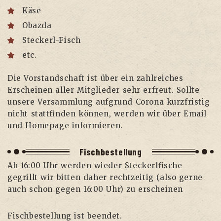
Käse
Obaz­da
Ste­ckerl-Fisch
etc.
Die Vor­stand­schaft ist über ein zahl­rei­ches
Erschei­nen aller Mit­glie­der sehr erfreut. Soll­te
unse­re Ver­samm­lung auf­grund Coro­na kurz­fris­tig
nicht statt­fin­den kön­nen, wer­den wir über Email
und Home­page informieren.
Fisch­be­stel­lung
Ab 16:00 Uhr wer­den wie­der Ste­ckerl­fi­sche
gegrillt wir bit­ten daher recht­zei­tig (also ger­ne
auch schon gegen 16:00 Uhr) zu erscheinen
Fisch­be­stel­lung ist beendet.