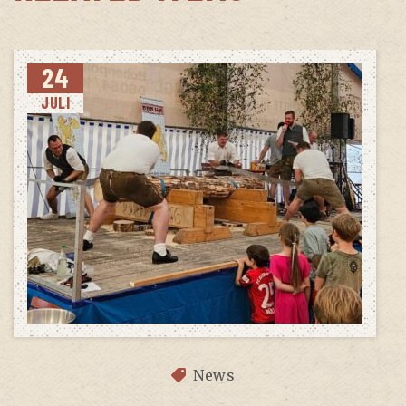
24
JULI
News