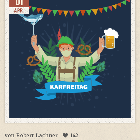
01
APR.
von
Robert Lachner
142