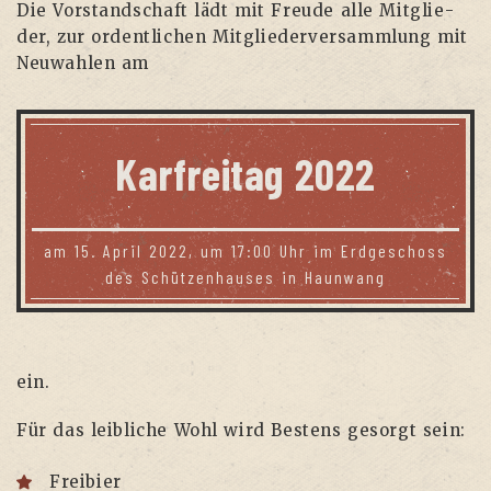
Die Vor­stand­schaft lädt mit Freu­de alle Mit­glie­
der, zur ordent­li­chen Mit­glie­der­ver­samm­lung mit
Neu­wah­len am
Kar­frei­tag 2022
am 15. April 2022, um 17:00 Uhr im Erd­ge­schoss
des Schüt­zen­hau­ses in Haunwang
ein.
Für das leib­li­che Wohl wird Bes­tens gesorgt sein:
Frei­bier