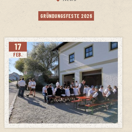
GRÜN­DUNGS­FES­TE 2026
17
FEB.