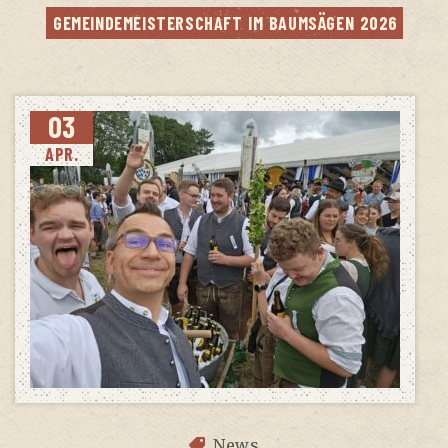
GEMEIN­DE­MEIS­TER­SCHAFT IM BAUM­SÄ­GEN 2026
03
APR.
News