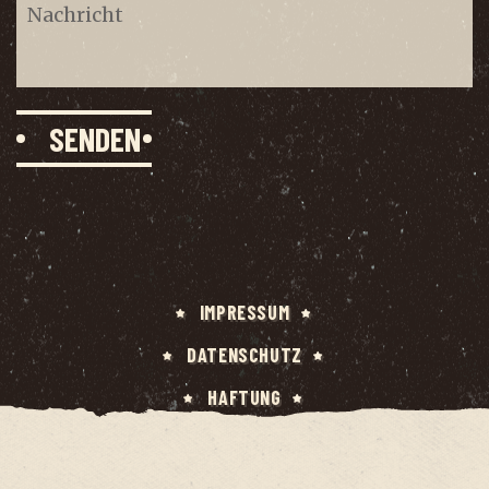
IMPRES­SUM
DATEN­SCHUTZ
HAF­TUNG