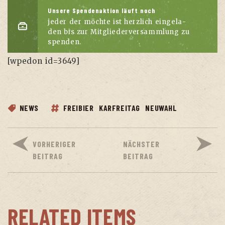
Unse­re Spen­den­ak­ti­on läuft noch
jeder der möch­te ist herz­lich ein­ge­la­
den bis zur Mit­glie­der­ver­samm­lung zu
spenden.
[wpe­don id=3649]
NEWS
FREIBIER
KARFREITAG
NEUWAHL
VORHERIGER
NÄCHSTER
BEITRAG
BEITRAG
RELATED ITEMS