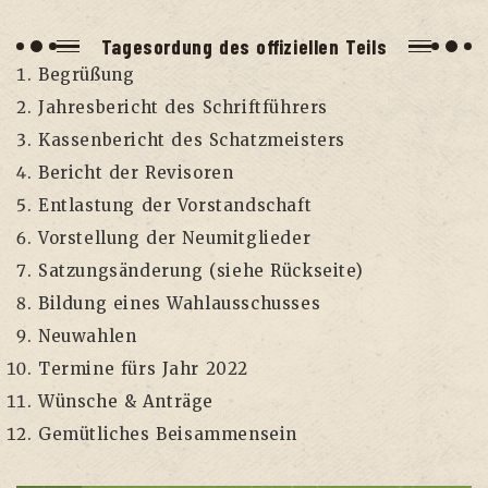
Tages­or­dung des offi­zi­el­len Teils
Begrü­ßung
Jah­res­be­richt des Schriftführers
Kas­sen­be­richt des Schatzmeisters
Bericht der Revisoren
Ent­las­tung der Vorstandschaft
Vor­stel­lung der Neumitglieder
Sat­zungs­än­de­rung (sie­he Rückseite)
Bil­dung eines Wahlausschusses
Neu­wah­len
Ter­mi­ne fürs Jahr 2022
Wün­sche & Anträge
Gemüt­li­ches Beisammensein