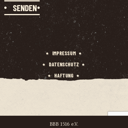
IMPRES­SUM
DATEN­SCHUTZ
HAF­TUNG
BBB 1516 e.V.