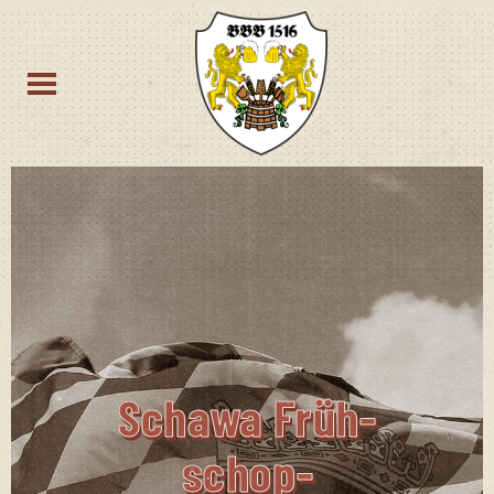
Scha­wa Früh­
Schop­