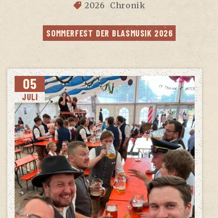
2026
Chronik
SOM­MER­FEST DER BLAS­MU­SIK 2026
05
JULI