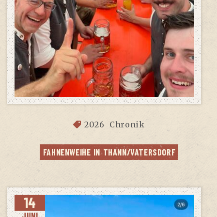
2026
Chronik
FAH­NEN­WEI­HE IN THANN/VATERSDORF
14
JUNI