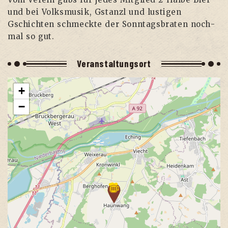
und bei Volks­mu­sik, Gstanzl und lus­ti­gen
Gschich­ten schmeck­te der Sonn­tags­bra­ten noch­
mal so gut.
Ver­an­stal­tungs­ort
+
−