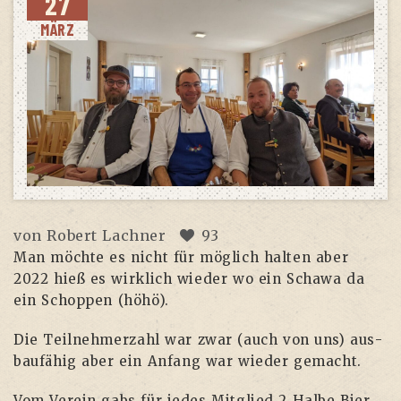
27
MÄRZ
von
Robert Lachner
93
Man möch­te es nicht für mög­lich hal­ten aber
2022 hieß es wirk­lich wie­der wo ein Scha­wa da
ein Schop­pen (höhö).
Die Teil­neh­mer­zahl war zwar (auch von uns) aus­
bau­fä­hig aber ein Anfang war wie­der gemacht.
Vom Ver­ein gabs für jedes Mit­glied 2 Hal­be Bier