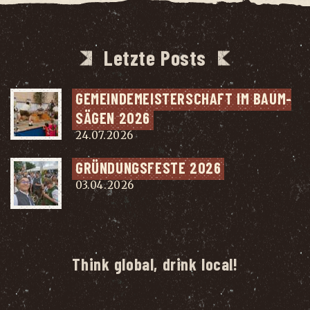
Letzte Posts
GEMEIN­DE­MEIS­TER­SCHAFT IM BAUM­
SÄ­GEN 2026
24.07.2026
GRÜN­DUNGS­FES­TE 2026
03.04.2026
Think global, drink local!