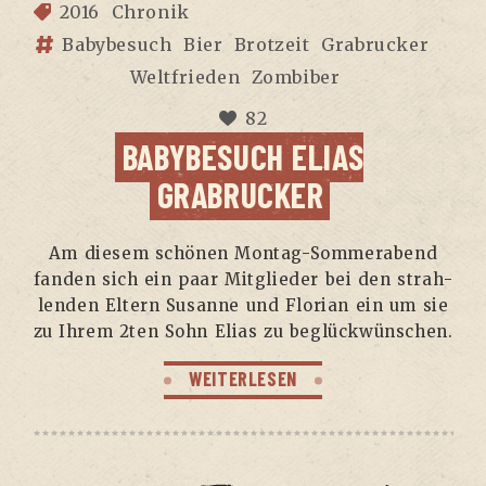
2016
Chronik
Babybesuch
Bier
Brotzeit
Grabrucker
Weltfrieden
Zombiber
82
BABY­BE­SUCH ELI­AS
GRABRUCKER
Am die­sem schö­nen Mon­tag-Som­mer­abend
fan­den sich ein paar Mit­glie­der bei den strah­
len­den Eltern Susan­ne und Flo­ri­an ein um sie
zu Ihrem 2ten Sohn Eli­as zu beglückwünschen.
WEITERLESEN