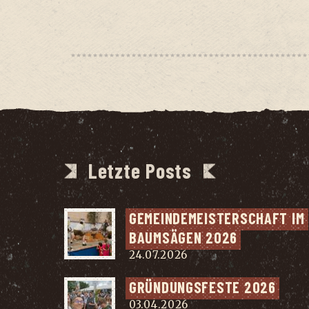
Letzte Posts
GEMEIN­DE­MEIS­TER­SCHAFT IM 
BAUM­SÄ­GEN 2026
24.07.2026
GRÜN­DUNGS­FES­TE 2026
03.04.2026