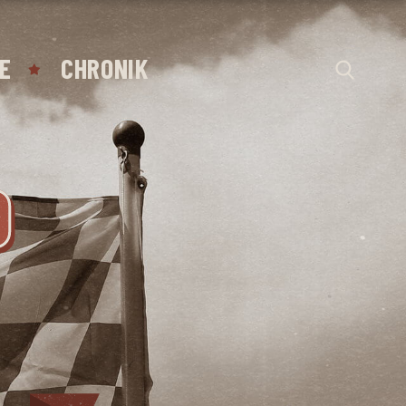
E
CHRONIK
D