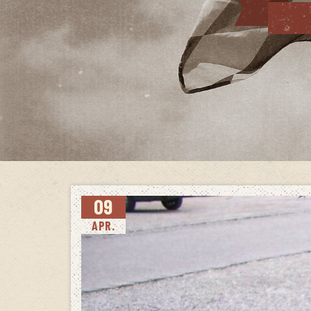
09
APR.