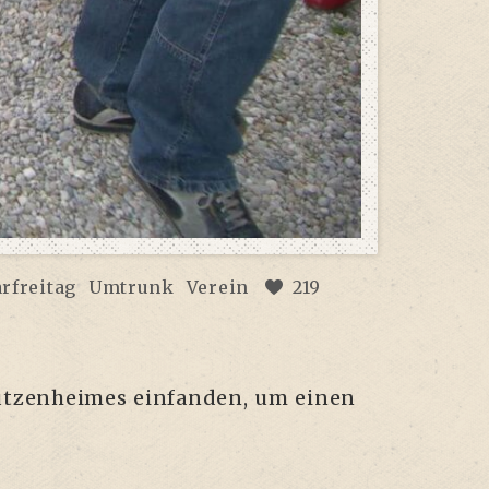
rfreitag
Umtrunk
Verein
219
­zen­hei­mes ein­fan­den, um einen