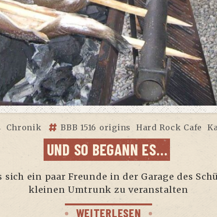
4
Chronik
BBB 1516 origins
Hard Rock Cafe
Ka
UND SO BEGANN ES…
sich ein paar Freun­de in der Gara­ge des Schüt
klei­nen Umtrunk zu veranstalten
WEITERLESEN