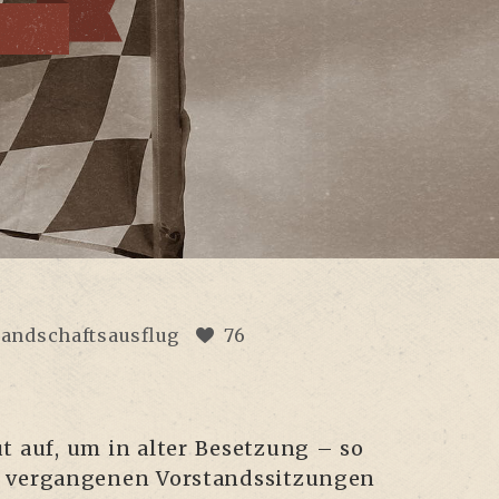
tandschaftsausflug
76
ut auf, um in alter Beset­zung – so
ver­gan­ge­nen Vor­stands­sit­zun­gen