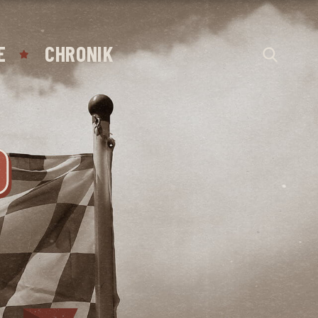
E
CHRONIK
D