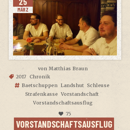
25
MÄRZ
von
Matthias Braun
2017
Chronik
Baetschuppen
Landshut
Schleuse
Strafenkasse
Vorstandschaft
Vorstandschaftsausflug
75
VOR­STAND­SCHAFTS­AUS­FLUG