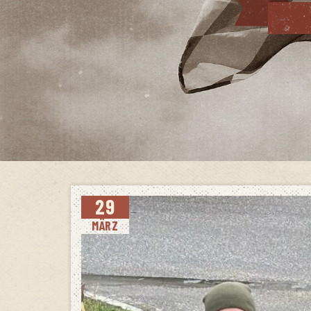
29
MÄRZ