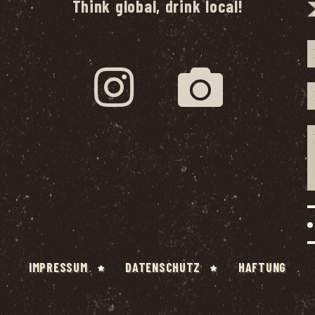
Think global, drink local!
IMPRES­SUM
DATEN­SCHUTZ
HAF­TUNG