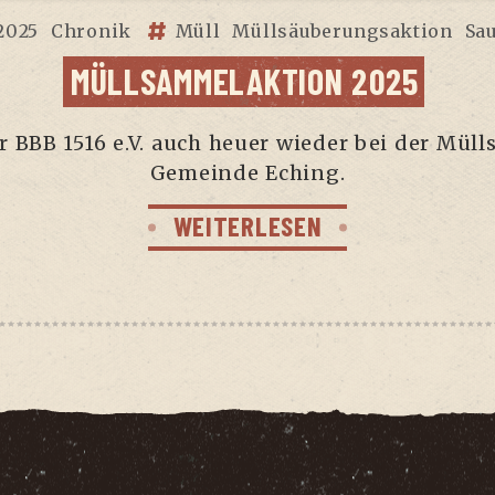
2025
Chronik
Müll
Müllsäuberungsaktion
Sa
MÜLL­SAM­MEL­AK­TI­ON 2025
der BBB 1516 e.V. auch heu­er wie­der bei der Mül
Gemein­de Eching.
WEITERLESEN