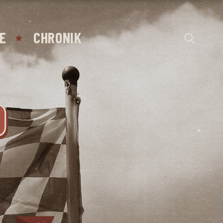
E
CHRONIK
D