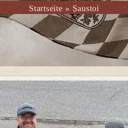
Startseite
»
Saustoi