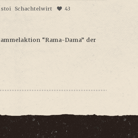
ustoi
Schachtelwirt
43
l­sam­mel­ak­ti­on “Rama-Dama” der