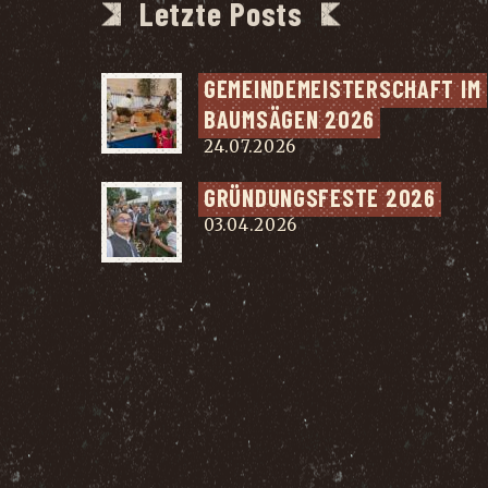
Letzte Posts
GEMEIN­DE­MEIS­TER­SCHAFT IM 
BAUM­SÄ­GEN 2026
24.07.2026
GRÜN­DUNGS­FES­TE 2026
03.04.2026