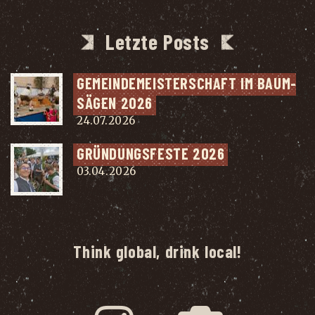
Letzte Posts
GEMEIN­DE­MEIS­TER­SCHAFT IM BAUM­
SÄ­GEN 2026
24.07.2026
GRÜN­DUNGS­FES­TE 2026
03.04.2026
Think global, drink local!