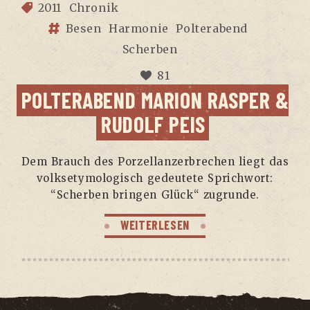
2011
Chronik
Besen
Harmonie
Polterabend
Scherben
81
POL­TER­ABEND MARI­ON RAS­PER &
RUDOLF PEIS
Dem Brauch des Por­zel­lan­zer­bre­chen liegt das
volks­ety­mo­lo­gisch gedeu­te­te Sprich­wort:
“Scher­ben brin­gen Glück“ zugrunde.
WEITERLESEN