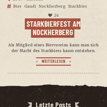
Bier
Gaudi
Nockherberg
Starkbier
26
STARK­BIER­FEST AM
NOCKHERBERG
Als Mit­glied eines Bier­ver­eins kann man sich
der Macht des Stark­biers kaum entziehen.
WEITERLESEN
Letzte Posts