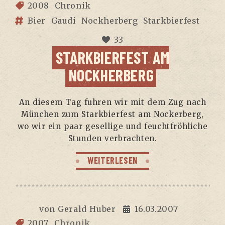
2008
Chronik
Bier
Gaudi
Nockherberg
Starkbierfest
33
STARK­BIER­FEST AM
NOCKHERBERG
An die­sem Tag fuh­ren wir mit dem Zug nach
Mün­chen zum Stark­bier­fest am Nocker­berg,
wo wir ein paar gesel­li­ge und feucht­fröh­li­che
Stun­den verbrachten.
WEITERLESEN
von
Gerald Huber
16.03.2007
2007
Chronik