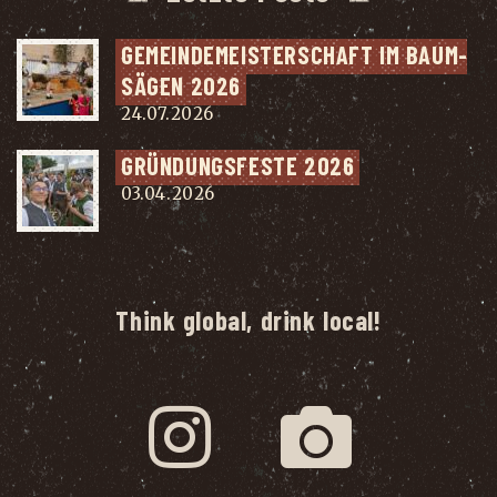
GEMEIN­DE­MEIS­TER­SCHAFT IM BAUM­
SÄ­GEN 2026
24.07.2026
GRÜN­DUNGS­FES­TE 2026
03.04.2026
Think global, drink local!