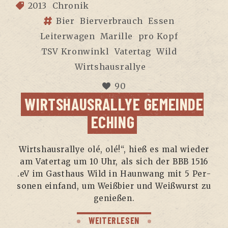
2013
Chronik
Bier
Bierverbrauch
Essen
Leiterwagen
Marille
pro Kopf
TSV Kronwinkl
Vatertag
Wild
Wirtshausrallye
90
WIRTS­HAUS­RAL­LYE GEMEIN­DE
ECHING
Wirts­haus­ral­lye olé, olé!“, hieß es mal wie­der
am Vater­tag um 10 Uhr, als sich der BBB 1516
.eV im Gast­haus Wild in Haun­wang mit 5 Per­
so­nen ein­fand, um Weiß­bier und Weiß­wurst zu
genießen.
WEITERLESEN