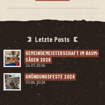
Letzte Posts
GEMEIN­DE­MEIS­TER­SCHAFT IM BAUM­
SÄ­GEN 2026
24.07.2026
GRÜN­DUNGS­FES­TE 2026
03.04.2026