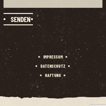
IMPRES­SUM
DATEN­SCHUTZ
HAF­TUNG