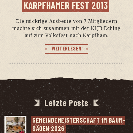
KARPF­HA­MER FEST 2013
Die mick­ri­ge Aus­beu­te von 7 Mit­glie­dern
mach­te sich zusam­men mit der KLJB Eching
auf zum Volks­fest nach Karpfham.
WEITERLESEN
Letzte Posts
GEMEIN­DE­MEIS­TER­SCHAFT IM BAUM­
SÄ­GEN 2026