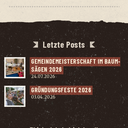
Letzte Posts
GEMEIN­DE­MEIS­TER­SCHAFT IM BAUM­
SÄ­GEN 2026
24.07.2026
GRÜN­DUNGS­FES­TE 2026
03.04.2026