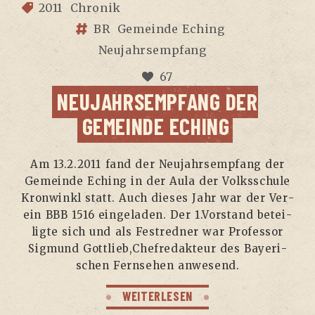
2011
Chronik
BR
Gemeinde Eching
Neujahrsempfang
67
NEU­JAHRS­EMP­FANG DER
GEMEIN­DE ECHING
Am 13.2.2011 fand der Neu­jahrs­emp­fang der
Gemein­de Eching in der Aula der Volks­schu­le
Kron­winkl statt. Auch die­ses Jahr war der Ver­
ein BBB 1516 ein­ge­la­den. Der 1.Vorstand betei­
lig­te sich und als Fest­red­ner war Pro­fes­sor
Sig­mund Gottlieb,Chefredakteur des Baye­ri­
schen Fern­se­hen anwesend.
WEITERLESEN