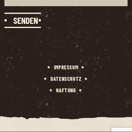
IMPRES­SUM
DATEN­SCHUTZ
HAF­TUNG