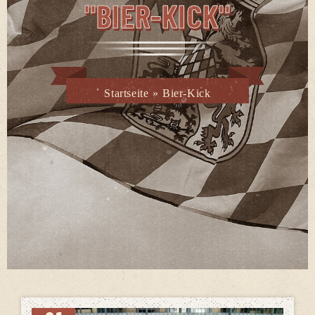
"BIER-KICK"
Startseite
»
Bier-Kick