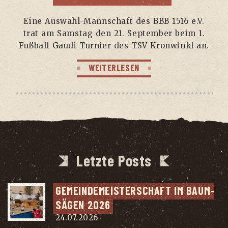
Eine Aus­wahl-Mann­schaft des BBB 1516 e.V.
trat am Sams­tag den 21. Sep­tem­ber beim 1.
Fuß­ball Gau­di Tur­nier des TSV Kron­winkl an.
WEITERLESEN
Letzte Posts
GEMEIN­DE­MEIS­TER­SCHAFT IM BAUM­
SÄ­GEN 2026
24.07.2026