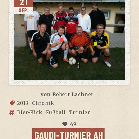
21
SEP.
von
Robert Lachner
2013
Chronik
Bier-Kick
Fußball
Turnier
69
GAU­DI-TUR­NIER AH