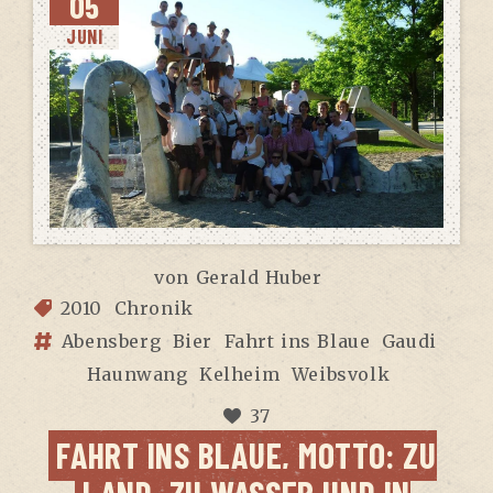
05
JUNI
von
Gerald Huber
2010
Chronik
Abensberg
Bier
Fahrt ins Blaue
Gaudi
Haunwang
Kelheim
Weibsvolk
37
FAHRT INS BLAUE, MOT­TO: ZU