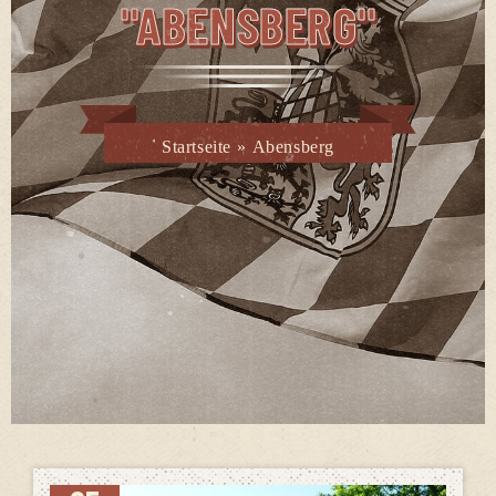
"ABENSBERG"
Startseite
»
Abensberg