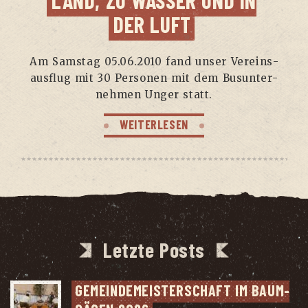
LAND, ZU WAS­SER UND IN
DER LUFT
Am Sams­tag 05.06.2010 fand unser Ver­eins­
aus­flug mit 30 Per­so­nen mit dem Bus­un­ter­
neh­men Unger statt.
WEITERLESEN
Letzte Posts
GEMEIN­DE­MEIS­TER­SCHAFT IM BAUM­