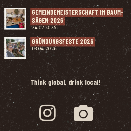
GEMEIN­DE­MEIS­TER­SCHAFT IM BAUM­
SÄ­GEN 2026
24.07.2026
GRÜN­DUNGS­FES­TE 2026
03.04.2026
Think global, drink local!