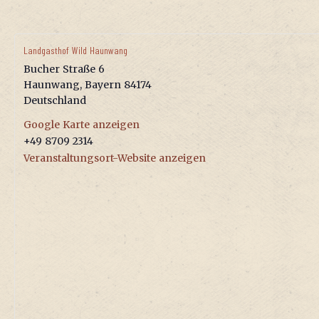
Land­gast­hof Wild Haunwang
Bucher Stra­ße 6
Haun­wang
,
Bay­ern
84174
Deutsch­land
Goog­le Kar­te anzeigen
+49 8709 2314
Ver­an­stal­tungs­ort-Web­site anzeigen