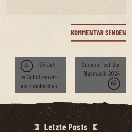
Veranstaltung
125 Jah­
Som­mer­fest der
Navigation
Blas­mu­sik 2024
re Schüt­zen­ver­
ein Zweikirchen
Letzte Posts