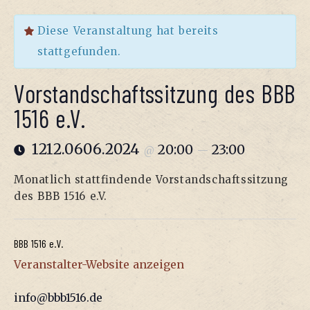
Diese Veranstaltung hat bereits
stattgefunden.
Vor­stand­schafts­sit­zung des BBB
1516 e.V.
1212.0606.2024
20:00
23:00
@
—
Monat­lich statt­fin­den­de Vor­stand­schafts­sit­zung
des BBB 1516 e.V.
BBB 1516 e.V.
Ver­an­stal­ter-Web­site anzeigen
info@bbb1516.de