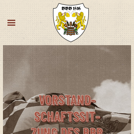
VOR­STAND­
SCHAFTS­SIT­
ZUNG DES BBB