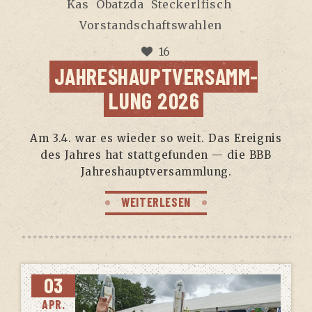
Kas
Obatzda
Steckerlfisch
Vorstandschaftswahlen
16
JAH­RES­HAUPT­VER­SAMM­
LUNG 2026
Am 3.4. war es wie­der so weit. Das Ereig­nis
des Jah­res hat statt­ge­fun­den — die BBB
Jahreshauptversammlung.
WEITERLESEN
03
APR.