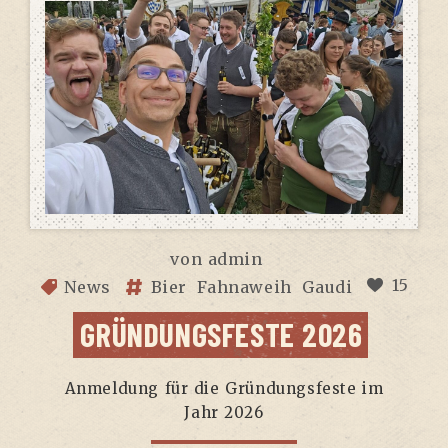
von
admin
15
News
Bier
Fahnaweih
Gaudi
GRÜN­DUNGS­FES­TE 2026
Anmel­dung für die Grün­dungs­fes­te im
Jahr 2026