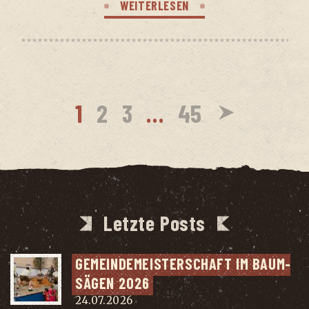
WEITERLESEN
1
2
3
…
45
Letzte Posts
GEMEIN­DE­MEIS­TER­SCHAFT IM BAUM­
SÄ­GEN 2026
24.07.2026