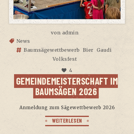
von
admin
News
Baumsägewettbewerb
Bier
Gaudi
Volksfest
4
GEMEIN­DE­MEIS­TER­SCHAFT IM
BAUM­SÄ­GEN 2026
Anmel­dung zum Säge­wett­be­werb 2026
WEITERLESEN