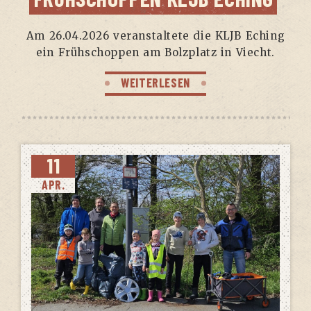
Am 26.04.2026 ver­an­stal­te­te die KLJB Eching
ein Früh­schop­pen am Bolz­platz in Viecht.
WEITERLESEN
11
APR.