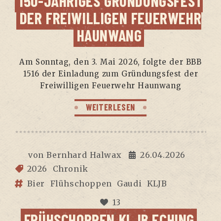
150-JÄH­RI­GES GRÜN­DUNGS­FEST
DER FREI­WIL­LI­GEN FEU­ER­WEHR
HAUNWANG
Am Sonn­tag, den 3. Mai 2026, folg­te der BBB
1516 der Ein­la­dung zum Grün­dungs­fest der
Frei­wil­li­gen Feu­er­wehr Haunwang
WEITERLESEN
von
Bernhard Halwax
26.04.2026
2026
Chronik
Bier
Flühschoppen
Gaudi
KLJB
13
FRÜH­SCHOP­PEN KLJB ECHING