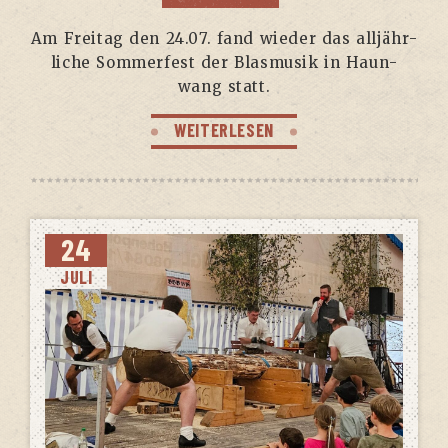
Am Frei­tag den 24.07. fand wie­der das all­jähr­
li­che Som­mer­fest der Blas­mu­sik in Haun­
wang statt.
WEITERLESEN
24
JULI