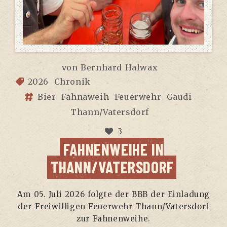
von
Bernhard Halwax
2026
Chronik
Bier
Fahnaweih
Feuerwehr
Gaudi
Thann/Vatersdorf
3
FAH­NEN­WEI­HE IN
THANN/VATERSDORF
Am 05. Juli 2026 folg­te der BBB der Ein­la­dung
der Frei­wil­li­gen Feu­er­wehr Thann/Vatersdorf
zur Fahnenweihe.