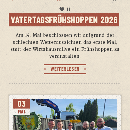
11
VATER­TAGS­FRÜH­SHOP­PEN 2026
Am 14. Mai beschlos­sen wir auf­grund der
schlech­ten Wet­ter­aus­sich­ten das ers­te Mal,
statt der Wirts­haus­ral­lye ein Früh­shop­pen zu
veranstalten.
WEITERLESEN
03
MAI