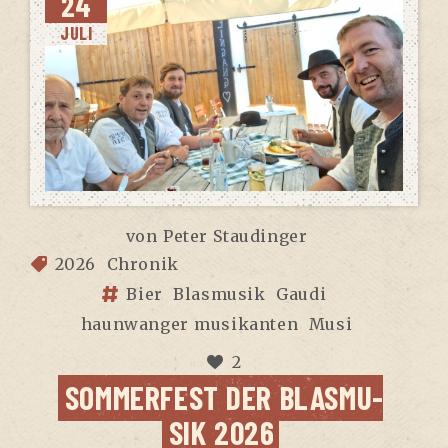
24
JULI
von
Peter Staudinger
2026
Chronik
Bier
Blasmusik
Gaudi
haunwanger musikanten
Musi
2
SOM­MER­FEST DER BLAS­MU­
SIK 2026