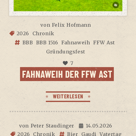
von
Felix Hofmann
2026
Chronik
BBB
BBB 1516
Fahnaweih
FFW Ast
Gründungsfest
7
FAHN­AWEIH DER FFW AST
WEITERLESEN
von
Peter Staudinger
14.05.2026
2026
Chronik
Bier
Gaudi
Vatertag