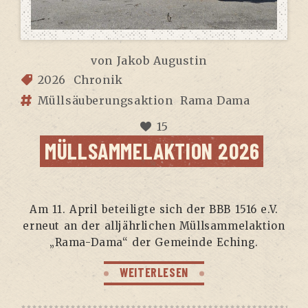
von
Jakob Augustin
2026
Chronik
Müllsäuberungsaktion
Rama Dama
15
MÜLL­SAM­MEL­AK­TI­ON 2026
Am 11. April betei­lig­te sich der BBB 1516 e.V.
erneut an der all­jähr­li­chen Müll­sam­mel­ak­ti­on
„Rama-Dama“ der Gemein­de Eching.
WEITERLESEN