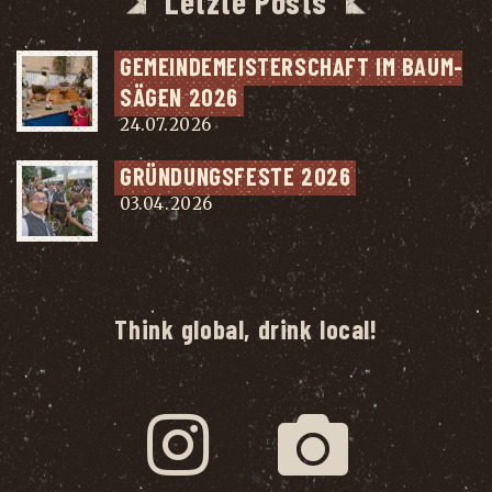
Letzte Posts
GEMEIN­DE­MEIS­TER­SCHAFT IM BAUM­
SÄ­GEN 2026
24.07.2026
GRÜN­DUNGS­FES­TE 2026
03.04.2026
Think global, drink local!