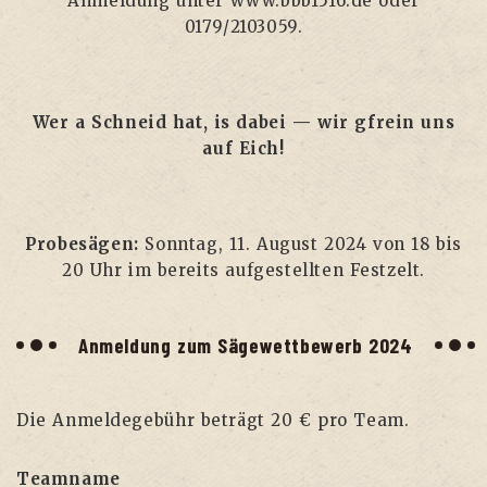
Anmel­dung unter www.bbb1516.de oder
0179/2103059.
Wer a Schneid hat, is dabei — wir gfrein uns
auf Eich!
Pro­be­sä­gen:
Sonn­tag, 11. August 2024 von 18 bis
20 Uhr im bereits auf­ge­stell­ten Festzelt.
Anmel­dung zum Säge­wett­be­werb 2024
Die Anmel­de­ge­bühr beträgt 20 € pro Team.
Teamname