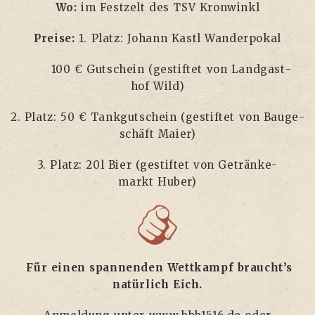
Wo:
im Fest­zelt des TSV Kronwinkl
Prei­se:
1. Platz: Johann Kastl Wanderpokal
100 € Gut­schein (gestif­tet von Land­gast­
hof Wild)
2. Platz: 50 € Tank­gut­schein (gestif­tet von Bau­ge­
schäft Maier)
3. Platz: 20l Bier (gestif­tet von Geträn­ke­
markt Huber)
Für einen span­nen­den Wett­kampf braucht’s
natür­lich Eich.