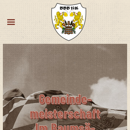
Gemein­de­
Meis­ter­schaft
Im Baum­sä­