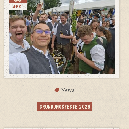
APR.
News
GRÜN­DUNGS­FES­TE 2026