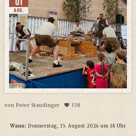
01
AUG.
von
Peter Staudinger
138
Wann:
Don­ners­tag, 15. August 2024 um 18 Uhr