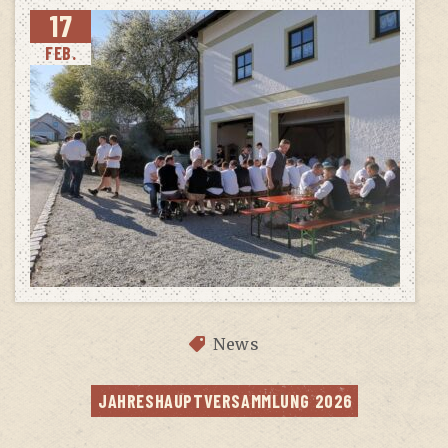
17
FEB.
News
JAH­RES­HAUPT­VER­SAMM­LUNG 2026