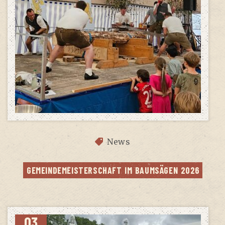
News
GEMEIN­DE­MEIS­TER­SCHAFT IM BAUM­SÄ­GEN 2026
03