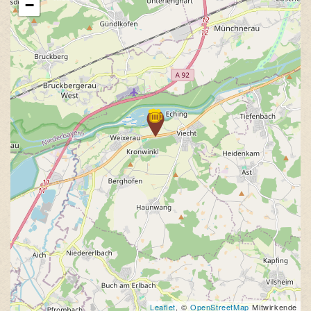
−
Leaflet
, ©
OpenStreetMap
Mitwirkende