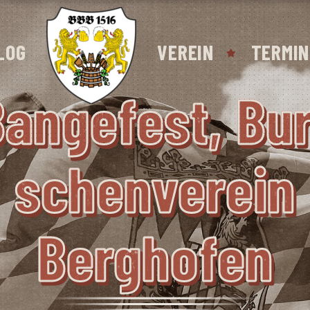
LOG
VEREIN
TERMIN
an­ge­fest, Bu
Schen­ver­ein
Berghofen