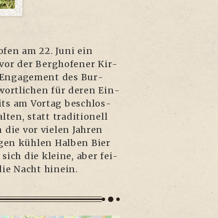
o­fen am 22. Juni ein
vor der Berg­ho­fe­ner Kir­
s Enga­ge­ment des Bur­
wort­li­chen für deren Ein­
eits am Vor­tag beschlos­
­ten, statt tra­di­tio­nell
die vor vie­len Jah­ren
i­gen küh­len Hal­ben Bier
ich die klei­ne, aber fei­
die Nacht hinein.