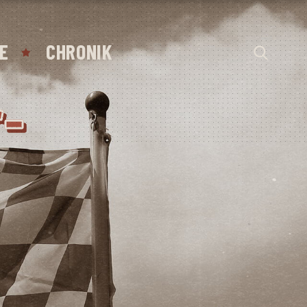
E
CHRONIK
r­