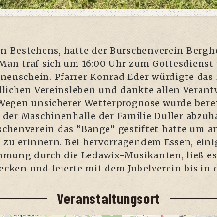
0
gen Bestehens, hat­te der Bur­schen­ver­ein Berg­h
t. Man traf sich um 16:00 Uhr zum Got­tes­dienst 
­nen­schein. Pfar­rer Kon­rad Eder wür­dig­te da
li­chen Ver­eins­le­ben und dank­te allen Ver­ant­
 Wegen unsi­che­rer Wet­ter­pro­gno­se wur­de ber
 der Maschi­nen­hal­le der Fami­lie Dul­ler abzu­hal
hen­ver­ein das “Ban­ge” gestif­tet hat­te um an 
te zu erin­nern. Bei her­vor­ra­gen­dem Essen, ein
­mung durch die Leda­wix-Musi­kan­ten, ließ es s
ken und fei­er­te mit dem Jubel­ver­ein bis in 
Ver­an­stal­tungs­ort