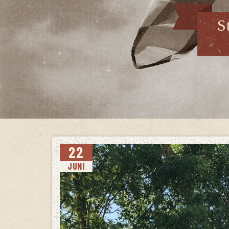
S
22
JUNI