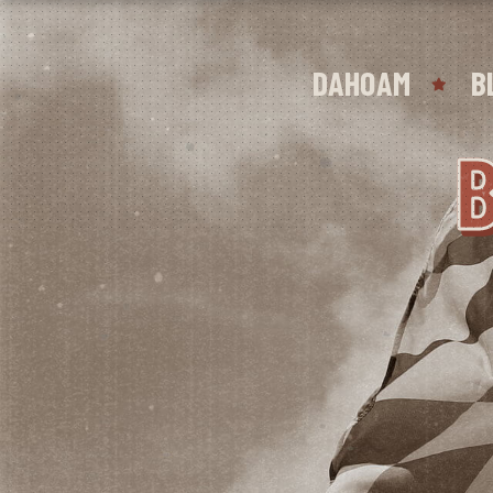
DAHOAM
B
B