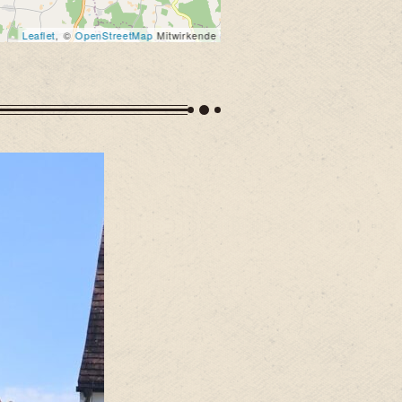
Leaflet
, ©
OpenStreetMap
Mitwirkende