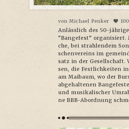
von
Michael Penker
10
Anläss­lich des 50-jäh­ri­
“Ban­ge­fest” orga­ni­sier
che, bei strah­len­dem Son
schen­ver­eins im gemeind­
satz in der Gesell­schaft.
sen, die Fest­lich­kei­ten in
am Mai­baum, wo der Bur­sc
abge­hal­te­nen Ban­ge­fes­
und musi­ka­li­scher Umrah
ne BBB-Abord­nung schme­c