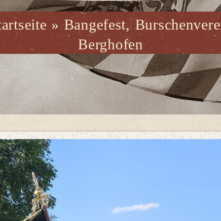
tartseite
»
Bangefest, Burschenvere
Berghofen