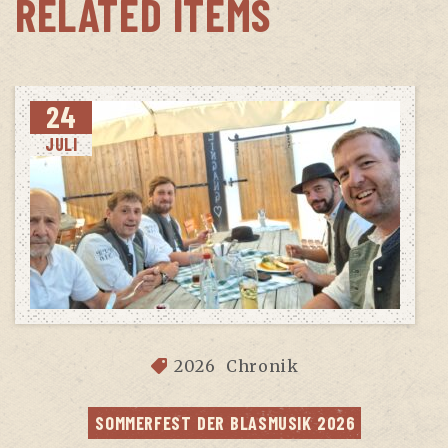
RELATED ITEMS
24
JULI
2026
Chronik
SOM­MER­FEST DER BLAS­MU­SIK 2026