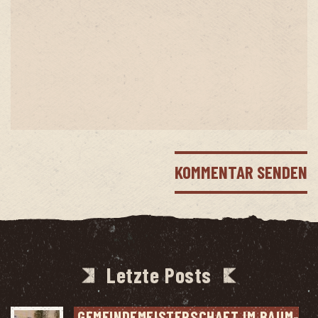
Letzte Posts
GEMEIN­DE­MEIS­TER­SCHAFT IM BAUM­