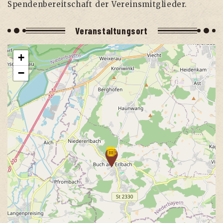
Spen­den­be­reit­schaft der Vereinsmitglieder.
Ver­an­stal­tungs­ort
+
−