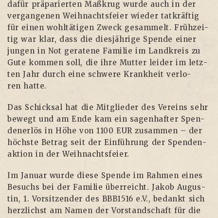
dafür prä­pa­rier­ten Maß­krug wur­de auch in der
ver­gan­ge­nen Weih­nachts­fei­er wie­der tat­kräf­tig
für einen wohl­tä­ti­gen Zweck gesam­melt. Früh­zei­
tig war klar, dass die dies­jäh­ri­ge Spen­de einer
jun­gen in Not gera­te­ne Fami­lie im Land­kreis zu
Gute kom­men soll, die ihre Mut­ter lei­der im letz­
ten Jahr durch eine schwe­re Krank­heit ver­lo­
ren hatte.
Das Schick­sal hat die Mit­glie­der des Ver­eins sehr
bewegt und am Ende kam ein sagen­haf­ter Spen­
den­er­lös in Höhe von 1100 EUR zusam­men – der
höchs­te Betrag seit der Ein­füh­rung der Spen­den­
ak­ti­on in der Weihnachtsfeier.
Im Janu­ar wur­de die­se Spen­de im Rah­men eines
Besuchs bei der Fami­lie über­reicht. Jakob Augus­
tin, 1. Vor­sit­zen­der des BBB1516 e.V., bedankt sich
herz­lichst am Namen der Vor­stand­schaft für die