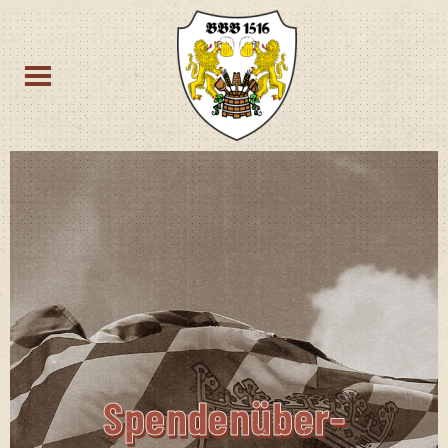
Spen­den­über­