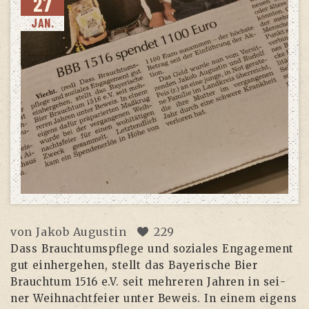
27
JAN.
von
Jakob Augustin
229
Dass Brauch­tums­pfle­ge und sozia­les Enga­ge­ment
gut ein­her­ge­hen, stellt das Baye­ri­sche Bier
Brauch­tum 1516 e.V. seit meh­re­ren Jah­ren in sei­
ner Weih­nacht­fei­er unter Beweis. In einem eigens