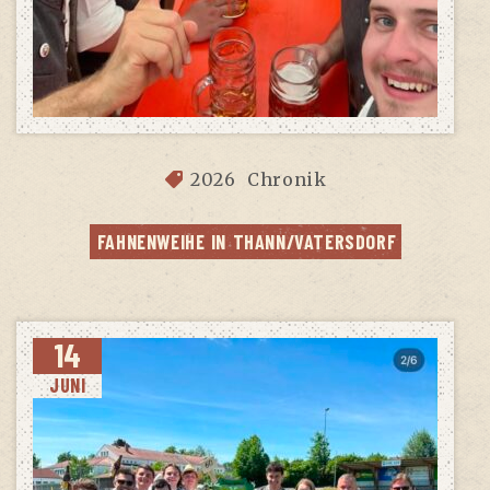
2026
Chronik
FAH­NEN­WEI­HE IN THANN/VATERSDORF
14
JUNI