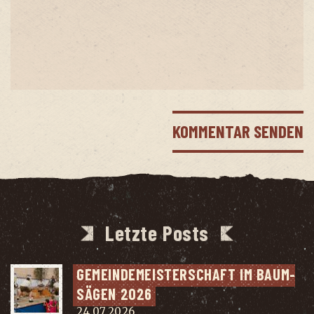
Letzte Posts
GEMEIN­DE­MEIS­TER­SCHAFT IM BAUM­
SÄ­GEN 2026
24.07.2026