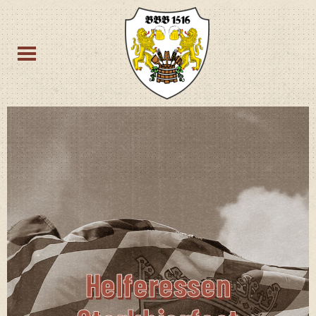
Hel­fer­es­sen