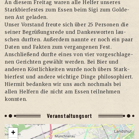
An die­sem Frei­tag waren alle Hel­fer unse­res
Stark­bier­fes­tes zum Essen beim Sigi zum Gol­de­
nen Ast geladen.
Unser Vor­stand freu­te sich über 25 Per­so­nen die
sei­ner Begrü­ßungs­re­de und Dan­kes­wor­ten lau­
schen durf­ten. Außer­dem nann­te er noch ein paar
Daten und Fak­ten zum ver­gan­ge­nen Fest.
Anschlie­ßend durf­te eines von vier vor­ge­schla­ge­
nen Gerich­ten gewählt wer­den. Bei Bier und
ande­ren Köst­lich­kei­ten wur­de noch übers Stark­
bier­fest und ande­re wich­ti­ge Din­ge philosophiert.
Hier­mit bedan­ken wir uns auch noch­mals bei
allen Hel­fern die​ nicht am Essen teil­neh­men
konnten.
Ver­an­stal­tungs­ort
+