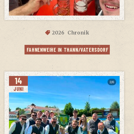
2026
Chronik
FAH­NEN­WEI­HE IN THANN/VATERSDORF
14
JUNI