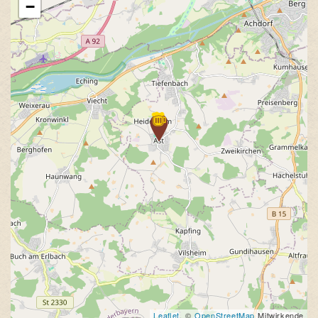
−
Leaflet
, ©
OpenStreetMap
Mitwirkende