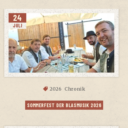
24
JULI
2026
Chronik
SOM­MER­FEST DER BLAS­MU­SIK 2026