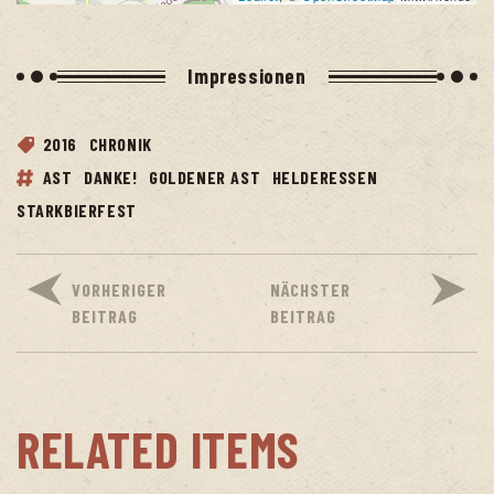
Impres­sio­nen
2016
CHRONIK
AST
DANKE!
GOLDENER AST
HELDERESSEN
STARKBIERFEST
VORHERIGER
NÄCHSTER
BEITRAG
BEITRAG
RELATED ITEMS