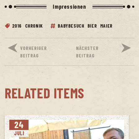
Impres­sio­nen
2016
CHRONIK
BABYBESUCH
BIER
MAIER
VORHERIGER
NÄCHSTER
BEITRAG
BEITRAG
RELATED ITEMS
24
JULI