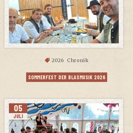
2026
Chronik
SOM­MER­FEST DER BLAS­MU­SIK 2026
05
JULI