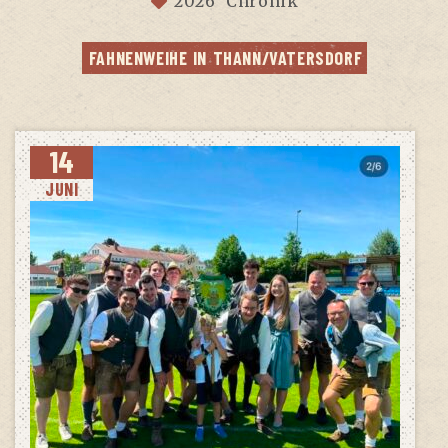
2026
Chronik
FAH­NEN­WEI­HE IN THANN/VATERSDORF
14
JUNI