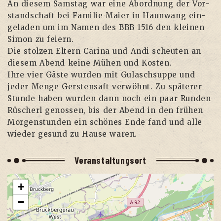
An die­sem Sams­tag war eine Abord­nung der Vor­
stand­schaft bei Fami­lie Mai­er in Haun­wang ein­
ge­la­den um im Namen des BBB 1516 den klei­nen
Simon zu feiern.
Die stol­zen Eltern Cari­na und Andi scheu­ten an
die­sem Abend kei­ne Mühen und Kosten.
Ihre vier Gäs­te wur­den mit Gulasch­sup­pe und
jeder Men­ge Gers­ten­saft ver­wöhnt. Zu spä­te­rer
Stun­de haben wur­den dann noch ein paar Run­den
Rüscherl genos­sen, bis der Abend in den frü­hen
Mor­gen­stun­den ein schö­nes Ende fand und alle
wie­der gesund zu Hau­se waren.
Ver­an­stal­tungs­ort
+
−