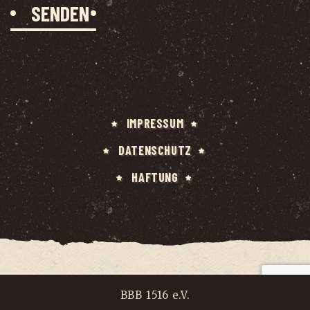
IMPRES­SUM
DATEN­SCHUTZ
HAF­TUNG
BBB 1516 e.V.