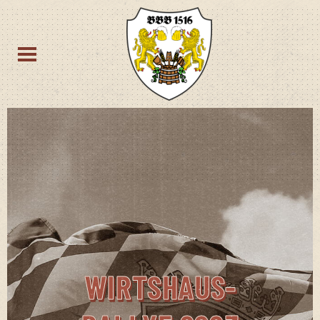
WIRTS­HAUS­