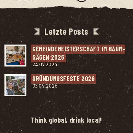
Letzte Posts
GEMEIN­DE­MEIS­TER­SCHAFT IM BAUM­
SÄ­GEN 2026
24.07.2026
GRÜN­DUNGS­FES­TE 2026
03.04.2026
Think global, drink local!