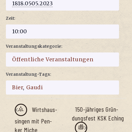
1818.0505.2023
Zeit:
10:00
Veranstaltungskategorie:
Öffentliche Veranstaltungen
Veranstaltung-Tags:
Bier
,
Gaudi
150-jäh­ri­ges Grün­
Wirts­haus­
dungs­fest KSK Eching
sin­gen mit Pen­
ker Miche