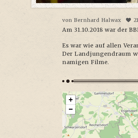
von
Bernhard Halwax
2
Am 31.10.2018 war der BBB
Es war wie auf allen Ver­a
Der Land­jun­gen­d­raum w
na­mi­gen Filme.
+
−