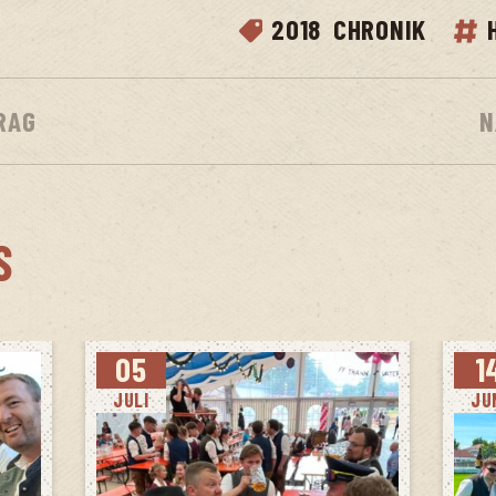
2018
CHRONIK
RAG
N
S
05
1
JULI
JU