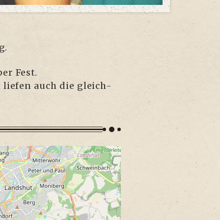
g.
per Fest.
lie­fen auch die gleich­