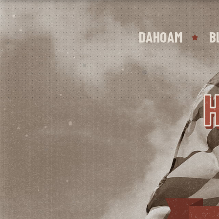
DAHOAM
B
H