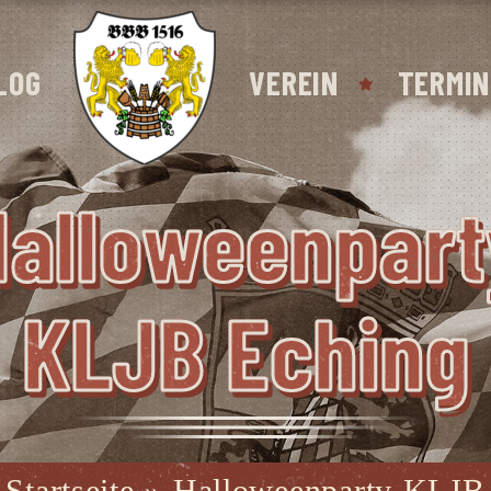
LOG
VEREIN
TERMIN
al­lo­ween­par­
KLJB Eching
Startseite
»
Halloweenparty KLJB