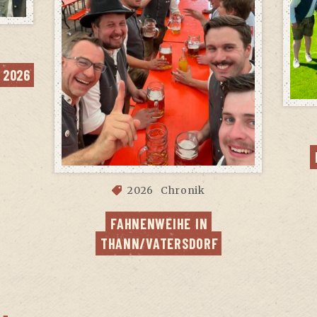
K 2026
2026
Chronik
FAH­NEN­WEI­HE IN 
THANN/VATERSDORF