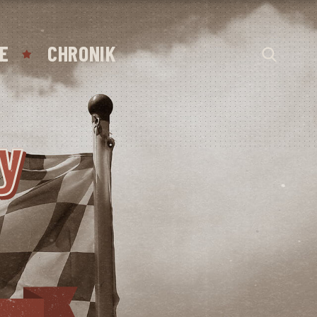
E
CHRONIK
ty