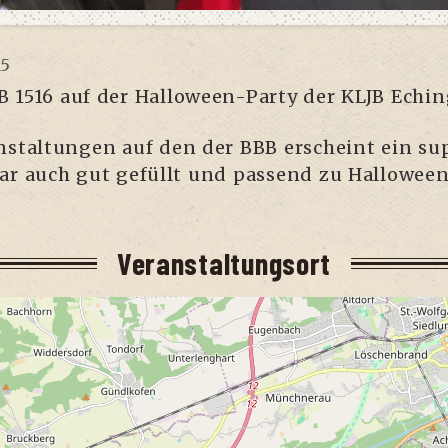
15
 1516 auf der Hal­lo­ween-Par­ty der KLJB Echin
n­stal­tun­gen auf den der BBB erscheint ein su
ar auch gut gefüllt und pas­send zu Hal­lo­ween 
Ver­an­stal­tungs­ort