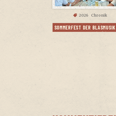
2026
Chronik
SOM­MER­FEST DER BLAS­MU­SI