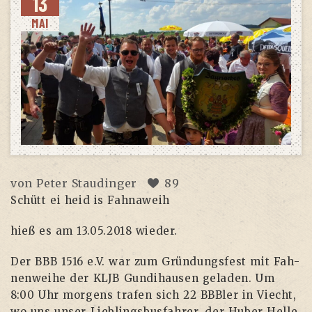
13
MAI
von
Peter Staudinger
89
Schütt ei heid is Fahnaweih
hieß es am 13.05.2018 wieder.
Der BBB 1516 e.V. war zum Grün­dungs­fest mit Fah­
nen­wei­he der KLJB Gun­di­hau­sen gela­den. Um
8:00 Uhr mor­gens tra­fen sich 22 BBB­ler in Viecht,
wo uns unser Lieb­lings­bus­fah­rer, der Huber Hel­le,