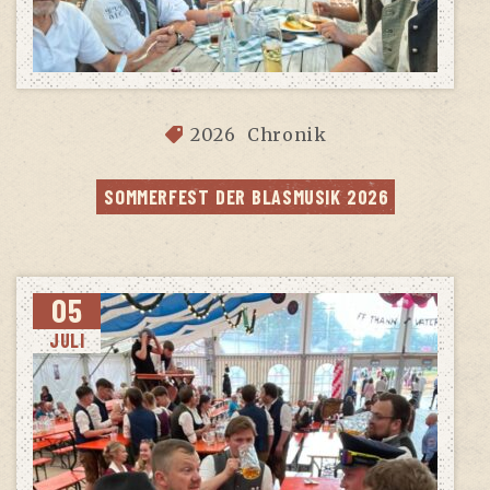
2026
Chronik
SOM­MER­FEST DER BLAS­MU­SIK 2026
05
JULI