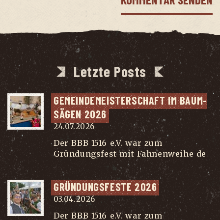
Letzte Posts
GEMEIN­DE­MEIS­TER­SCHAFT IM BAUM­
SÄ­GEN 2026
24.07.2026
Der BBB 1516 e.V. war zum
Gründungsfest mit Fahnenweihe de
...
GRÜN­DUNGS­FES­TE 2026
03.04.2026
Der BBB 1516 e.V. war zum