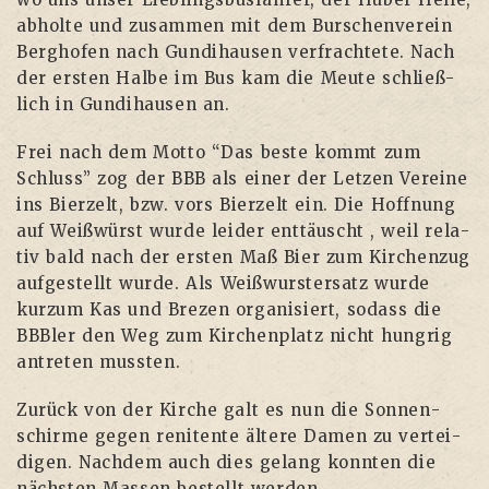
abhol­te und zusam­men mit dem Bur­schen­ver­ein
Berg­ho­fen nach Gun­di­hau­sen ver­frach­te­te. Nach
der ers­ten Hal­be im Bus kam die Meu­te schließ­
lich in Gun­di­hau­sen an.
Frei nach dem Mot­to “Das bes­te kommt zum
Schluss” zog der BBB als einer der Let­zen Ver­ei­ne
ins Bier­zelt, bzw. vors Bier­zelt ein. Die Hoff­nung
auf Weiß­würst wur­de lei­der ent­täuscht , weil rela­
tiv bald nach der ers­ten Maß Bier zum Kir­chen­zug
auf­ge­stellt wur­de. Als Weiß­wurs­ter­satz wur­de
kurz­um Kas und Bre­zen orga­ni­siert, sodass die
BBB­ler den Weg zum Kir­chen­platz nicht hung­rig
antre­ten mussten.
Zurück von der Kir­che galt es nun die Son­nen­
schir­me gegen reni­ten­te älte­re Damen zu ver­tei­
di­gen. Nach­dem auch dies gelang konn­ten die
nächs­ten Mas­sen bestellt werden.