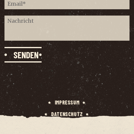
IMPRES­SUM
DATEN­SCHUTZ
HAF­TUNG