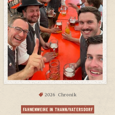
2026
Chronik
FAH­NEN­WEI­HE IN THANN/VATERSDORF