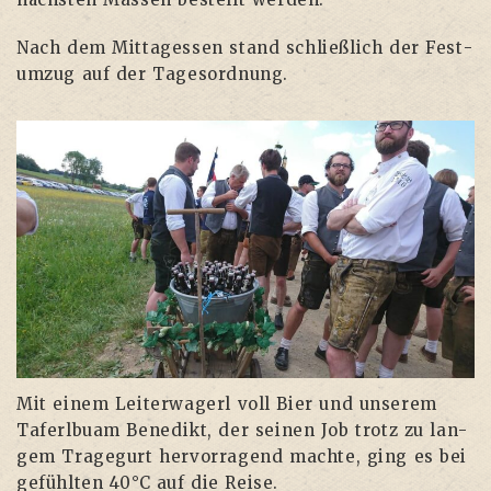
Nach dem Mit­tag­essen stand schließ­lich der Fest­
um­zug auf der Tagesordnung.
Mit einem Lei­ter­wa­gerl voll Bier und unse­rem
Taferl­buam Bene­dikt, der sei­nen Job trotz zu lan­
gem Tra­ge­gurt her­vor­ra­gend mach­te, ging es bei
gefühl­ten 40°C auf die Reise.