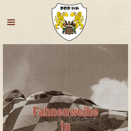
Fah­nen­wei­he
In