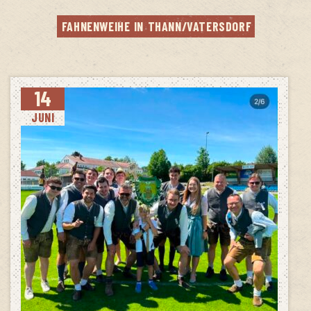
FAH­NEN­WEI­HE IN THANN/VATERSDORF
14
JUNI