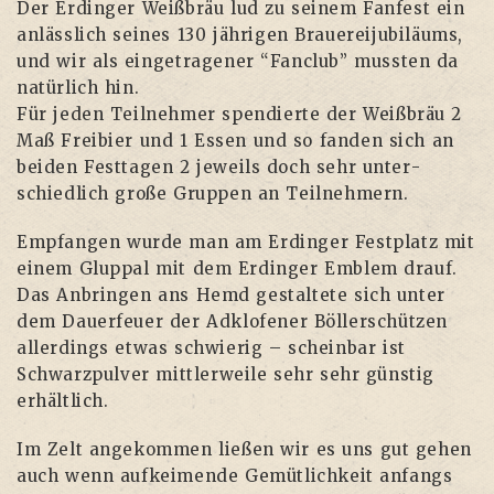
Der Erdin­ger Weiß­bräu lud zu sei­nem Fan­fest ein
anläss­lich sei­nes 130 jäh­ri­gen Braue­rei­ju­bi­lä­ums,
und wir als ein­ge­tra­ge­ner “Fan­club” muss­ten da
natür­lich hin.
Für jeden Teil­neh­mer spen­dier­te der Weiß­bräu 2
Maß Frei­bier und 1 Essen und so fan­den sich an
bei­den Fest­ta­gen 2 jeweils doch sehr unter­
schied­lich gro­ße Grup­pen an Teilnehmern.
Emp­fan­gen wur­de man am Erdin­ger Fest­platz mit
einem Glup­pal mit dem Erdin­ger Emblem drauf.
Das Anbrin­gen ans Hemd gestal­te­te sich unter
dem Dau­er­feu­er der Adklo­fe­ner Böl­ler­schüt­zen
aller­dings etwas schwie­rig – schein­bar ist
Schwarz­pul­ver mitt­ler­wei­le sehr sehr güns­tig
erhältlich.
Im Zelt ange­kom­men lie­ßen wir es uns gut gehen
auch wenn auf­kei­men­de Gemüt­lich­keit anfangs