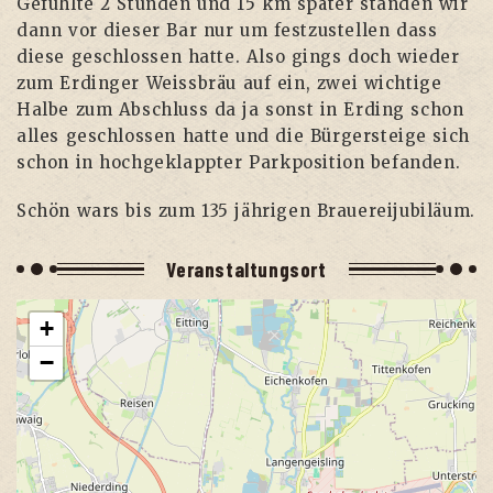
Gefühl­te 2 Stun­den und 15 km spä­ter stan­den wir
dann vor die­ser Bar nur um fest­zu­stel­len dass
die­se geschlos­sen hat­te. Also gings doch wie­der
zum Erdin­ger Weiss­bräu auf ein, zwei wich­ti­ge
Hal­be zum Abschluss da ja sonst in Erding schon
alles geschlos­sen hat­te und die Bür­ger­stei­ge sich
schon in hoch­ge­klapp­ter Park­po­si­ti­on befanden.
Schön wars bis zum 135 jäh­ri­gen Brauereijubiläum.
Ver­an­stal­tungs­ort
+
−