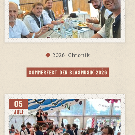
2026
Chronik
SOM­MER­FEST DER BLAS­MU­SIK 2026
05
JULI