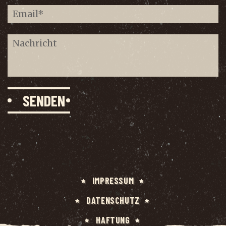
IMPRES­SUM
DATEN­SCHUTZ
HAF­TUNG