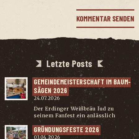
Letzte Posts
GEMEIN­DE­MEIS­TER­SCHAFT IM BAUM­
SÄ­GEN 2026
24.07.2026
Der Erdinger Weißbräu lud zu
seinem Fanfest ein anlässlich
...
GRÜN­DUNGS­FES­TE 2026
03.04.2026