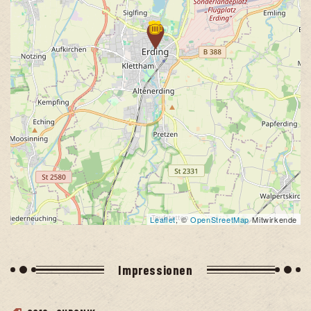
Leaflet
, ©
OpenStreetMap
Mitwirkende
Impres­sio­nen