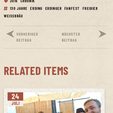
2016
CHRONIK
130 JAHRE
ERDING
ERDINGER
FANFEST
FREIBIER
WEISSBRÄU
VORHERIGER
NÄCHSTER
BEITRAG
BEITRAG
RELATED ITEMS
24
JULI