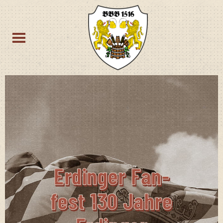
Erdin­ger Fan­
Fest 130 Jah­re