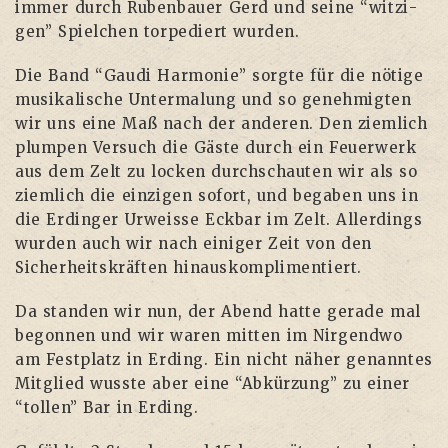
immer durch Ruben­bau­er Gerd und sei­ne “wit­zi­
gen” Spiel­chen tor­pe­diert wurden.
Die Band “Gau­di Har­mo­nie” sorg­te für die nöti­ge
musi­ka­li­sche Unter­ma­lung und so geneh­mig­ten
wir uns eine Maß nach der ande­ren. Den ziem­lich
plum­pen Ver­such die Gäs­te durch ein Feu­er­werk
aus dem Zelt zu locken durch­schau­ten wir als so
ziem­lich die ein­zi­gen sofort, und bega­ben uns in
die Erdin­ger Urweis­se Eck­bar im Zelt. Aller­dings
wur­den auch wir nach eini­ger Zeit von den
Sicher­heits­kräf­ten hinauskomplimentiert.
Da stan­den wir nun, der Abend hat­te gera­de mal
begon­nen und wir waren mit­ten im Nir­gend­wo
am Fest­platz in Erding. Ein nicht näher genann­tes
Mit­glied wuss­te aber eine “Abkür­zung” zu einer
“tol­len” Bar in Erding.