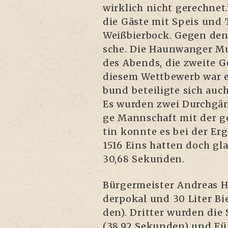
wirk­lich nicht gerech­net
die Gäs­te mit Speis und 
Weiß­bier­bock. Gegen den H
sche. Die Haun­wan­ger Mus
des Abends, die zwei­te G
die­sem Wett­be­werb war 
bund betei­lig­te sich au
Es wur­den zwei Durch­gän­g
ge Mann­schaft mit der ge
tin konn­te es bei der Erg
1516 Eins hat­ten doch gla
30,68 Sekunden.
Bür­ger­meis­ter Andre­as
der­po­kal und 30 Liter Bi
den). Drit­ter wur­den die 
(38,92 Sekun­den) und Fünf