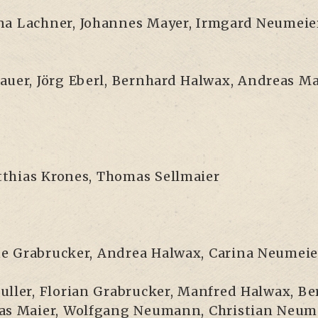
a Lach­ner, Johan­nes May­er, Irm­gard Neu­mei­er,
au­er, Jörg Eberl, Bern­hard Hal­wax, Andre­as M
­thi­as Kro­nes, Tho­mas Sellmaier
e Grabru­cker, Andrea Hal­wax, Cari­na Neu­mei­e
l­ler, Flo­ri­an Grabru­cker, Man­fred Hal­wax, B
s Mai­er, Wolf­gang Neu­mann, Chris­ti­an Neu­mei