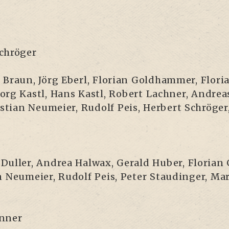
:
Schröger
 Braun, Jörg Eberl, Flo­ri­an Gold­ham­mer, Flo­ri
rg Kastl, Hans Kastl, Robert Lach­ner, Andre­as M
i­an Neu­mei­er, Rudolf Peis, Her­bert Schrö­ger,
Dul­ler, Andrea Hal­wax, Gerald Huber, Flo­ri­an 
n Neu­mei­er, Rudolf Peis, Peter Stau­din­ger, Mar
inner