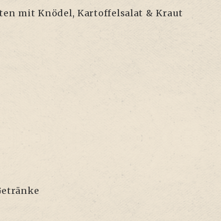
ten mit Knö­del, Kar­tof­fel­sa­lat & Kraut
 Getränke