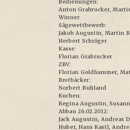
Bedienungen:
Anton Grabru­cker, Mar­ti­n
Winner
Sägewettbewerb:
Jakob Augus­tin, Mar­tin B
Her­bert Schröger
Kasse:
Flo­ri­an Grabrucker
ZBV:
Flo­ri­an Gold­ham­mer, Mat
Brotbäcker:
Nor­bert Ruhland
Kuchen:
Regi­na Augus­tin, Susan­n
Abbau 26.02.2012:
Jack Augus­tin, Andre­as Du
Huber, Hans Kastl, Andre­a