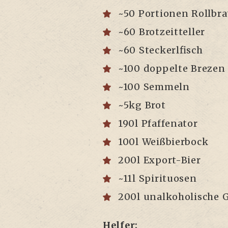
~50 Por­tio­nen Roll­bra­
~60 Brot­zeit­tel­ler
~60 Ste­ckerl­fisch
~100 dop­pel­te Brezen
~100 Sem­meln
~5kg Brot
190l Pfaf­fe­na­tor
100l Weiß­bier­bock
200l Export-Bier
~11l Spi­ri­tuo­sen
200l unal­ko­ho­li­sche
Hel­fer: