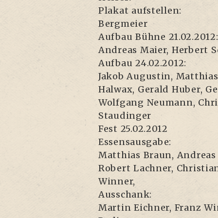
Pla­kat aufstellen:
Bergmeier
Auf­bau Büh­ne 21.02.2012
Andre­as Mai­er, Her­bert 
Auf­bau 24.02.2012:
Jakob Augus­tin, Mat­thi­as
Hal­wax, Gerald Huber, Geo
Wolf­gang Neu­mann, Chris­t
Staudinger
Fest 25.02.2012
Essensausgabe:
Mat­thi­as Braun, Andre­as 
Robert Lach­ner, Chris­ti­a
Winner,
Ausschank:
Mar­tin Eich­ner, Franz W