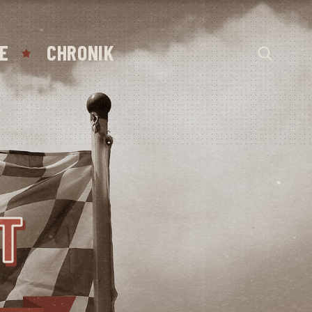
E
CHRONIK
T