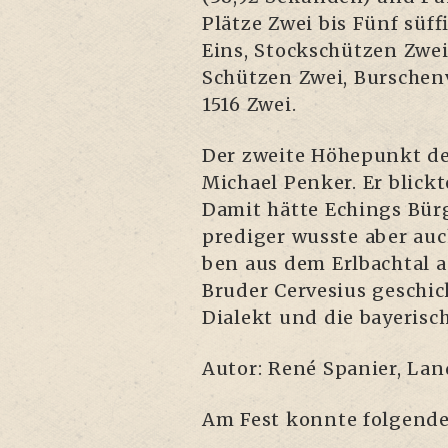
Plät­ze Zwei bis Fünf süf­fi
Eins, Stock­schüt­zen Zwei
Schüt­zen Zwei, Bur­schen­
1516 Zwei.
Der zwei­te Höhe­punkt des 
Micha­el Pen­ker. Er blick
Damit hät­te Echings Bür­g
pre­di­ger wuss­te aber au
ben aus dem Erl­bach­tal a
Bru­der Cer­ve­si­us geschi
Dia­lekt und die baye­ri­s
Autor: René Spa­ni­er, Lan
Am Fest konn­te fol­gen­d