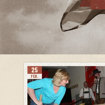
25
FEB.