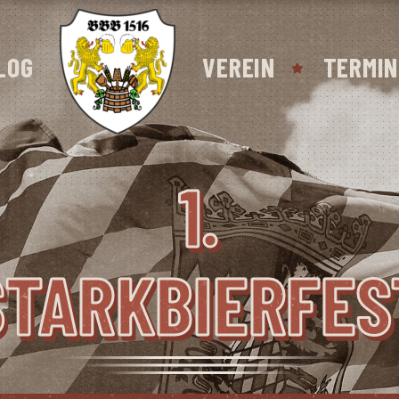
LOG
VEREIN
TERMIN
1.
STARKBIERFES