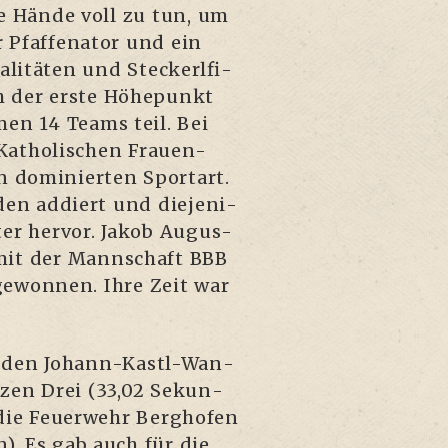
le Hän­de voll zu tun, um
faf­fe­na­tor und ein
li­tä­ten und Ste­ckerl­fi­
ch der ers­te Höhe­punkt
men 14 Teams teil. Bei
atho­li­schen Frau­en­
 domi­nier­ten Sport­art.
­den addiert und die­je­ni­
ter her­vor. Jakob Augus­
r mit der Mann­schaft BBB
 gewon­nen. Ihre Zeit war
am den Johann-Kastl-Wan­
t­zen Drei (33,02 Sekun­
die Feu­er­wehr Berg­ho­fen
n). Es gab auch für die