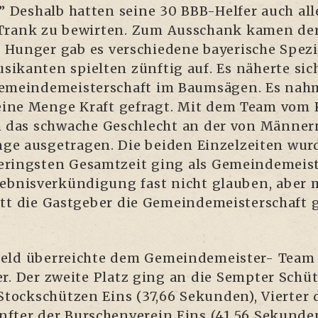
.” Des­halb hat­ten sei­ne 30 BBB-Hel­fer auch al
Trank zu bewir­ten. Zum Aus­schank kamen der P
un­ger gab es ver­schie­de­ne baye­ri­sche Spe­zia­
i­kan­ten spiel­ten zünf­tig auf. Es näher­te si
emein­de­meis­ter­schaft im Baum­sä­gen. Es nah­
eine Men­ge Kraft gefragt. Mit dem Team vom K
ch das schwa­che Geschlecht an der von Män­nern
e aus­ge­tra­gen. Die bei­den Ein­zel­zei­ten wur
rings­ten Gesamt­zeit ging als Gemein­de­meis­
eb­nis­ver­kün­di­gung fast nicht glau­ben, abe
tt die Gast­ge­ber die Gemein­de­meis­ter­schaft
 Held über­reich­te dem Gemein­de­meis­ter- Te
er. Der zwei­te Platz ging an die Semp­ter Schü
Stock­schüt­zen Eins (37,66 Sekun­den), Vier­ter 
­ter der Bur­schen­ver­ein Eins (41,56 Sekun­de