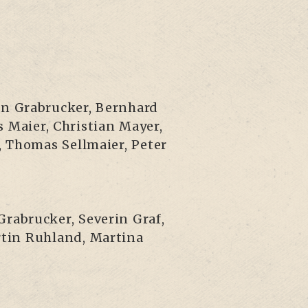
­an Grabru­cker, Bern­hard
ai­er, Chris­ti­an May­er,
 Tho­mas Sell­mai­er, Peter
Grabru­cker, Seve­rin Graf,
­tin Ruh­land, Mar­ti­na