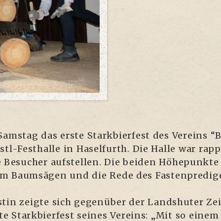
ams­tag das ers­te Stark­bier­fest des Ver­eins “
tl-Fest­hal­le in Hasel­furth. Die Hal­le war rap
e Besu­cher auf­stel­len. Die bei­den Höhe­punk­te 
im Baum­sä­gen und die Rede des Fas­ten­pre­di­g
­tin zeig­te sich gegen­über der Lands­hu­ter Zei
e Stark­bier­fest sei­nes Ver­eins: „Mit so eine