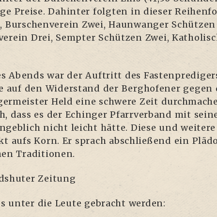
­ge Prei­se. Dahin­ter folg­ten in die­ser Rei­hen­
, Bur­schen­ver­ein Zwei, Haun­wan­ger Schüt­ze
ver­ein Drei, Semp­ter Schüt­zen Zwei, Katho­li­
Abends war der Auf­tritt des Fas­ten­pre­di­gers B
­te auf den Wider­stand der Berg­ho­fe­ner gege
er­meis­ter Held eine schwe­re Zeit durch­ma­ch
ch, dass es der Echin­ger Pfarr­ver­band mit sei­
ngeb­lich nicht leicht hät­te. Die­se und wei­te­
ckt aufs Korn. Er sprach abschlie­ßend ein Plä­do
chen Traditionen.
ds­hu­ter Zeitung
es unter die Leu­te gebracht werden: