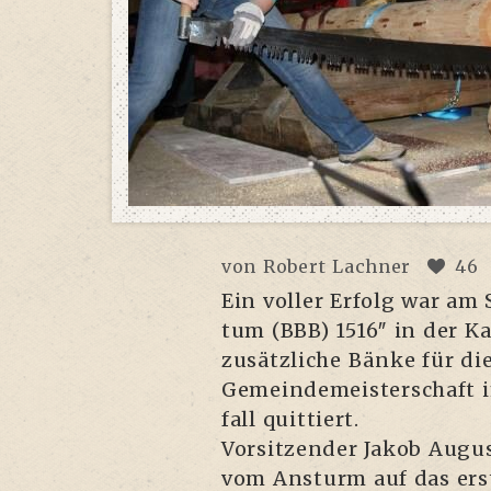
von
Robert Lachner
46
Ein vol­ler Erfolg war am S
tum (BBB) 1516″ in der Kas
zusätz­li­che Bän­ke für di
Gemein­de­meis­ter­schaft 
fall quittiert.
Vor­sit­zen­der Jakob Augus
vom Ansturm auf das ers­t