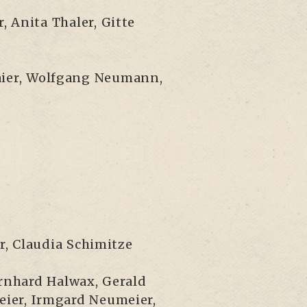
 Ani­ta Tha­ler, Git­te
ai­er, Wolf­gang Neu­mann,
r, Clau­dia Schimitze
ern­hard Hal­wax, Gerald
­er, Irm­gard Neu­mei­er,