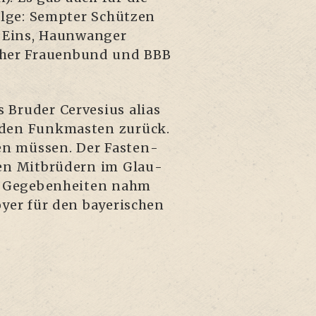
fol­ge: Semp­ter Schüt­zen
n Eins, Haun­wan­ger
scher Frau­en­bund und BBB
ru­der Cer­ve­si­us ali­as
n den Funk­mas­ten zurück.
en müs­sen. Der Fas­ten­
nen Mit­brü­dern im Glau­
re Gege­ben­hei­ten nahm
y­er für den baye­ri­schen