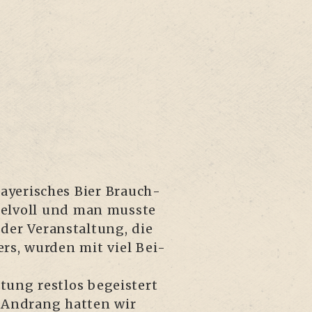
Baye­ri­sches Bier Brauch­
­pel­voll und man muss­te
der Ver­an­stal­tung, die
ers, wur­den mit viel Bei­
­tung rest­los begeis­tert
m Andrang hat­ten wir