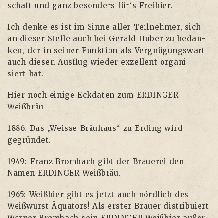
schaft und ganz beson­ders für‘s Freibier.
Ich den­ke es ist im Sin­ne aller Teil­neh­mer, sich
an die­ser Stel­le auch bei Gerald Huber zu bedan­
ken, der in sei­ner Funk­ti­on als Ver­gnü­gungs­wart
auch die­sen Aus­flug wie­der exzel­lent orga­ni­
siert hat.
Hier noch eini­ge Eck­da­ten zum ERDINGER
Weißbräu
1886: Das „Weis­se Bräu­haus“ zu Erding wird
gegründet.
1949: Franz Brom­bach gibt der Braue­rei den
Namen ERDINGER Weißbräu.
1965: Weiß­bier gibt es jetzt auch nörd­lich des
Weiß­wurst-Äqua­tors! Als ers­ter Brau­er dis­tri­bu­iert
Wer­ner Brom­bach sein ERDINGER Weiß­bier außer­