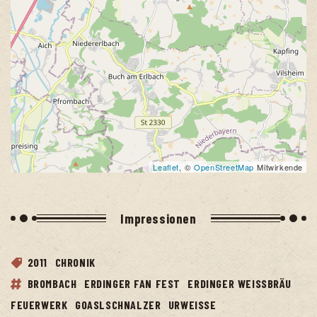
Leaflet
, ©
OpenStreetMap
Mitwirkende
Impres­sio­nen
2011
CHRONIK
BROMBACH
ERDINGER FAN FEST
ERDINGER WEISSBRÄU
FEUERWERK
GOASLSCHNALZER
URWEISSE