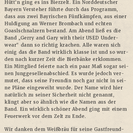
Hütt‘n ging es ins Bier­zelt. Ein Nord­deut­scher
Bay­ern Ver­ste­her führ­te durch das Pro­gramm,
dass aus zwei Bay­ri­schen Fünf­kämp­fen, aus einer
Hul­di­gung an Wer­ner Brom­bach und ech­ten
Goaslschnal­zern bestand. Am Abend ließ es die
Band „Ger­ry and Gary with their USED Under­
wear“ dann so rich­tig kra­chen. Alle waren sich
einig das die Band wirk­lich klas­se ist und so wur­
den nach kur­zer Zeit die Bier­bän­ke erklom­men.
Ein Mitt­glied fei­er­te nach ein paar Maß sogar sei­
nen Jung­ge­sel­len­ab­schied. Es wur­de jedoch ver­
mu­tet, dass sei­ne Freun­din noch gar nicht in sei­
ne Plä­ne ein­ge­weiht wur­de. Der Name wird hier
natür­lich zu sei­ner Sicher­heit nicht genannt,
klingt aber so ähn­lich wie die Namen aus der
Band. Ein wirk­lich schö­ner Abend ging mit einem
Feu­er­werk vor dem Zelt zu Ende.
Wir dan­ken dem Weiß­bräu für sei­ne Gast­freund­