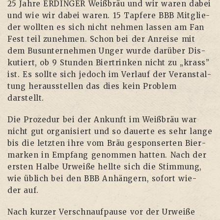
25 Jah­re ERDINGER Weiß­bräu und wir waren dabei
und wie wir dabei waren. 15 Tap­fe­re BBB Mit­glie­
der woll­ten es sich nicht neh­men las­sen am Fan
Fest teil zuneh­men. Schon bei der Anrei­se mit
dem Bus­un­ter­neh­men Unger wur­de dar­über Dis­
ku­tiert, ob 9 Stun­den Bier­trin­ken nicht zu „krass”
ist. Es soll­te sich jedoch im Ver­lauf der Ver­an­stal­
tung her­aus­stel­len das dies kein Pro­blem
darstellt.
Die Pro­ze­dur bei der Ankunft im Weiß­bräu war
nicht gut orga­ni­siert und so dau­er­te es sehr lan­ge
bis die letz­ten ihre vom Bräu gespon­ser­ten Bier­
mar­ken in Emp­fang genom­men hat­ten. Nach der
ers­ten Hal­be Urwei­ße hell­te sich die Stim­mung,
wie üblich bei den BBB Anhän­gern, sofort wie­
der auf.
Nach kur­zer Ver­schnauf­pau­se vor der Urwei­ße