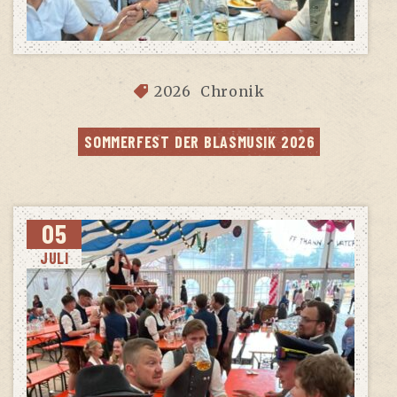
2026
Chronik
SOM­MER­FEST DER BLAS­MU­SIK 2026
05
JULI