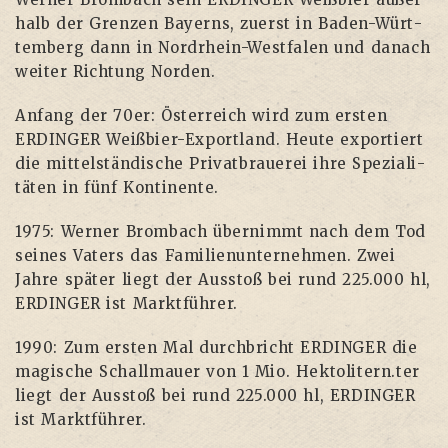
halb der Gren­zen Bay­erns, zuerst in Baden-Würt­
tem­berg dann in Nord­rhein-West­fa­len und danach
wei­ter Rich­tung Norden.
Anfang der 70er: Öster­reich wird zum ers­ten
ERDINGER Weiß­bier-Export­land. Heu­te expor­tiert
die mit­tel­stän­di­sche Pri­vat­braue­rei ihre Spe­zia­li­
tä­ten in fünf Kontinente.
1975: Wer­ner Brom­bach über­nimmt nach dem Tod
sei­nes Vaters das Fami­li­en­un­ter­neh­men. Zwei
Jah­re spä­ter liegt der Aus­stoß bei rund 225.000 hl,
ERDINGER ist Marktführer.
1990: Zum ers­ten Mal durch­bricht ERDINGER die
magi­sche Schall­mau­er von 1 Mio. Hektolitern.ter
liegt der Aus­stoß bei rund 225.000 hl, ERDINGER
ist Marktführer.