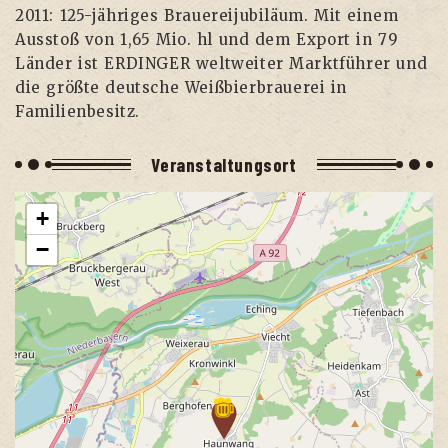
2011: 125-jäh­ri­ges Braue­rei­ju­bi­lä­um. Mit einem
Aus­stoß von 1,65 Mio. hl und dem Export in 79
Län­der ist ERDINGER welt­wei­ter Markt­füh­rer und
die größ­te deut­sche Weiß­bier­braue­rei in
Familienbesitz.
Ver­an­stal­tungs­ort
+
−