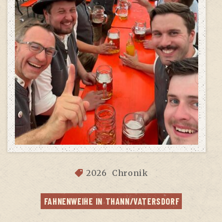
2026
Chronik
FAH­NEN­WEI­HE IN THANN/VATERSDORF