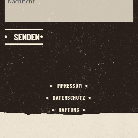
IMPRES­SUM
DATEN­SCHUTZ
HAF­TUNG